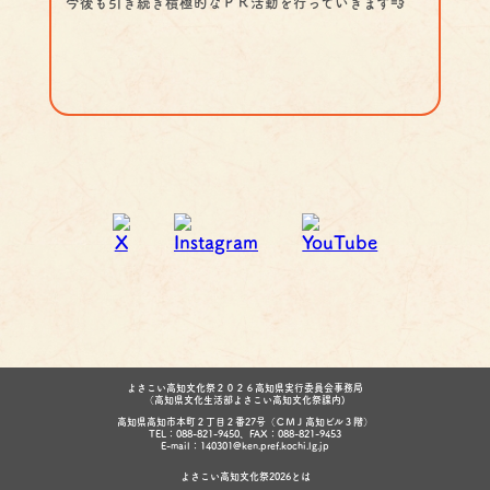
今後も引き続き積極的なＰＲ活動を行っていきます💨
よさこい高知文化祭２０２６高知県実行委員会事務局
（高知県文化生活部よさこい高知文化祭課内)
高知県高知市本町２丁目２番27号（ＣＭＪ高知ビル３階）
TEL：088-821-9450、FAX：088-821-9453
E-mail：140301@ken.pref.kochi.lg.jp
よさこい高知文化祭2026とは