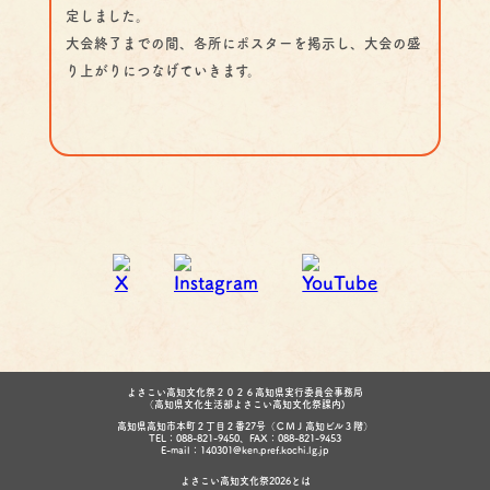
定しました。
大会終了までの間、各所にポスターを掲示し、大会の盛
り上がりにつなげていきます。
よさこい高知文化祭２０２６高知県実行委員会事務局
（高知県文化生活部よさこい高知文化祭課内)
高知県高知市本町２丁目２番27号（ＣＭＪ高知ビル３階）
TEL：088-821-9450、FAX：088-821-9453
E-mail：140301@ken.pref.kochi.lg.jp
よさこい高知文化祭2026とは