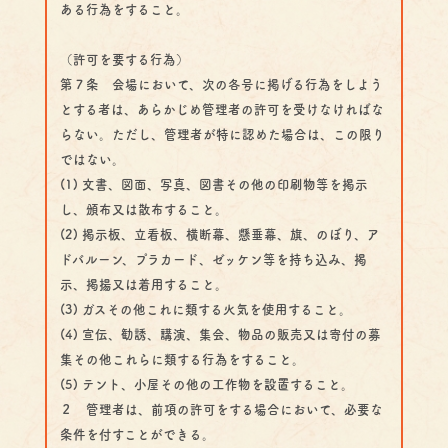
ある行為をすること。
（許可を要する行為）
第７条 会場において、次の各号に掲げる行為をしよう
とする者は、あらかじめ管理者の許可を受けなければな
らない。ただし、管理者が特に認めた場合は、この限り
ではない。
(1) 文書、図面、写真、図書その他の印刷物等を掲示
し、頒布又は散布すること。
(2) 掲示板、立看板、横断幕、懸垂幕、旗、のぼり、ア
ドバルーン、プラカード、ゼッケン等を持ち込み、掲
示、掲揚又は着用すること。
(3) ガスその他これに類する火気を使用すること。
(4) 宣伝、勧誘、講演、集会、物品の販売又は寄付の募
集その他これらに類する行為をすること。
(5) テント、小屋その他の工作物を設置すること。
２ 管理者は、前項の許可をする場合において、必要な
条件を付すことができる。