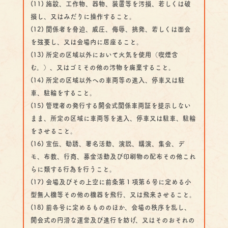
(11) 施設、工作物、器物、装置等を汚損、若しくは破
損し、又はみだりに操作すること。
(12) 関係者を脅迫、威圧、侮辱、挑発、若しくは面会
を強要し、又は会場内に居座ること。
(13) 所定の区域以外において火気を使用（喫煙含
む。）、又はゴミその他の汚物を廃棄すること。
(14) 所定の区域以外への車両等の進入、停車又は駐
車、駐輪をすること。
(15) 管理者の発行する開会式関係車両証を提示しない
まま、所定の区域に車両等を進入、停車又は駐車、駐輪
をさせること。
(16) 宣伝、勧誘、署名活動、演説、講演、集会、デ
モ、布教、行商、募金活動及び印刷物の配布その他これ
らに類する行為を行うこと。
(17) 会場及びその上空に前条第１項第６号に定める小
型無人機等その他の機器を飛行、又は飛来させること。
(18) 前各号に定めるもののほか、会場の秩序を乱し、
開会式の円滑な運営及び進行を妨げ、又はそのおそれの