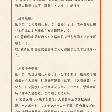
務局の職員（以下「職員」という。）が行う。
（適用範囲）
第３条 この要綱において「会場」とは、次の各号に掲
げる区域により構成される範囲をいう。
(1) 管理区域 区域内への入場制限を行う別図１に示す区
域をいう。
(2) 式典区域 開会式会場を含めた別図２に示す区域をい
う。
（入場時の検査）
第４条 管理区域に入場しようとする者は、職員又は関
係者から入場券、駐車許可証等（以下、「入場券等」と
いう。）を提示しなければならない。ただし、管理者が
特に認めた場合は、この限りではない。
２ 式典区域に入場する者は、入場券等及び運転免許
証、パスポート、マイナンバーカード等、官公署などの
公的機関が発行する顔写真付きの本人確認書類（以下