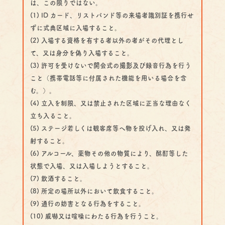
は、この限りではない。
(1) ID カード、リストバンド等の来場者識別証を携行せ
ずに式典区域に入場すること。
(2) 入場する資格を有する者以外の者がその代理とし
て、又は身分を偽り入場すること。
(3) 許可を受けないで開会式の撮影及び録音行為を行う
こと（携帯電話等に付属された機能を用いる場合を含
む。）。
(4) 立入を制限、又は禁止された区域に正当な理由なく
立ち入ること。
(5) ステージ若しくは観客席等へ物を投げ入れ、又は発
射すること。
(6) アルコール、薬物その他の物質により、酩酊等した
状態で入場、又は入場しようとすること。
(7) 飲酒すること。
(8) 所定の場所以外において飲食すること。
(9) 通行の妨害となる行為をすること。
(10) 威嚇又は喧噪にわたる行為を行うこと。