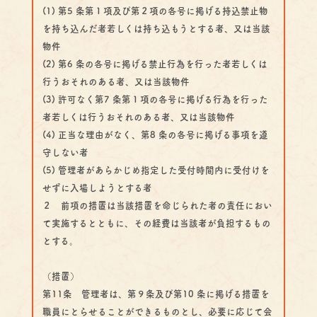
(1) 第5 条第１項及び第２項の各号に掲げる持込禁止物
を持ち込んだ者若しくは持ち込もうとする者、又は当該
物件
(2) 第6 条の各号に掲げる禁止行為を行った者若しくは
行うおそれのある者、又は当該物件
(3) 許可なく第7 条第１項の各号に掲げる行為を行った
者若しくは行うおそれのある者、又は当該物件
(4) 正当な理由がなく、第8 条の各号に掲げる事項を遵
守しない者
(5) 管理者があらかじめ指定した受付時間内に受付けを
せずに入場しようとする者
２ 前項の措置は当該措置を命じられた者の責任におい
て実施するとともに、その経費は当該者が負担するもの
とする。
（措置）
第11条 管理者は、第９条及び第10 条に掲げる措置を
職員にとらせることができるものとし、必要に応じて会