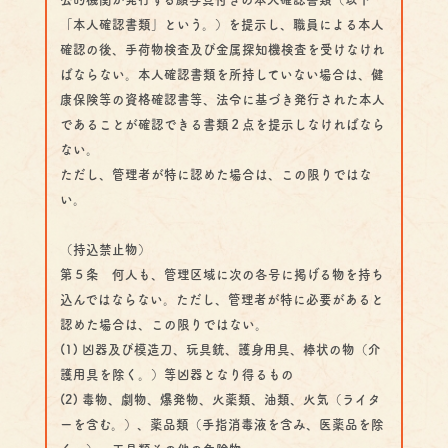
「本人確認書類」という。）を提示し、職員による本人
確認の後、手荷物検査及び金属探知機検査を受けなけれ
ばならない。本人確認書類を所持していない場合は、健
康保険等の資格確認書等、法令に基づき発行された本人
であることが確認できる書類２点を提示しなければなら
ない。
ただし、管理者が特に認めた場合は、この限りではな
い。
（持込禁止物）
第５条 何人も、管理区域に次の各号に掲げる物を持ち
込んではならない。ただし、管理者が特に必要があると
認めた場合は、この限りではない。
(1) 凶器及び模造刀、玩具銃、護身用具、棒状の物（介
護用具を除く。）等凶器となり得るもの
(2) 毒物、劇物、爆発物、火薬類、油類、火気（ライタ
ーを含む。）、薬品類（手指消毒液を含み、医薬品を除