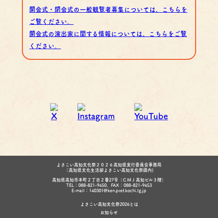
開会式・閉会式の一般観覧者募集については、こちらを
ご覧ください。
開会式の演出家に関する情報については、こちらをご覧
ください。
よさこい高知文化祭２０２６高知県実行委員会事務局
（高知県文化生活部よさこい高知文化祭課内)
高知県高知市本町２丁目２番27号（ＣＭＪ高知ビル３階）
TEL：088-821-9450、FAX：088-821-9453
E-mail：140301@ken.pref.kochi.lg.jp
よさこい高知文化祭2026とは
お知らせ