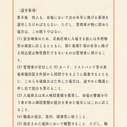
（遵守事項）
第８条 何人も、会場において次の各号に掲げる事項を
遵守しなければならない。ただし、管理者が特に認めた
場合は、この限りではない。
(1) 安全確保のため、式典区域に入場する前には手荷物
等の検査に応じるとともに、第5 条第2 項の各号に掲げ
る持込禁止物等携行できないものは管理者に預けるこ
と。
(2) 管理者が交付した ID カード、リストバンド等の来
場者識別証を外部から視認できるように装着するととも
に、これらを破損又は亡失した場合は、速やかに職員に
申し出て指示を受けること。
(3) 入場券又は本人確認書類を携帯し、会場の警備を行
う者が本人確認書類の提示を求めた場合にはこれに応じ
ること。
(4) 職員の指示、案内、誘導等に従うこと。
(5) 指定された場所において観覧すること。ただし、職