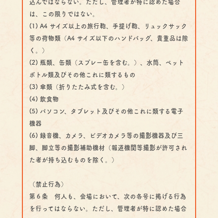
込んではならない。ただし、管理者が特に認めた場合
は、この限りではない。
(1) A4 サイズ以上の旅行鞄、手提げ鞄、リュックサック
等の荷物類（A4 サイズ以下のハンドバッグ、貴重品は除
く。）
(2) 瓶類、缶類（スプレー缶を含む。）、水筒、ペット
ボトル類及びその他これに類するもの
(3) 傘類（折りたたみ式を含む。）
(4) 飲食物
(5) パソコン、タブレット及びその他これに類する電子
機器
(6) 録音機、カメラ、ビデオカメラ等の撮影機器及び三
脚、脚立等の撮影補助機材（報道機関等撮影が許可され
た者が持ち込むものを除く。）
（禁止行為）
第６条 何人も、会場において、次の各号に掲げる行為
を行ってはならない。ただし、管理者が特に認めた場合