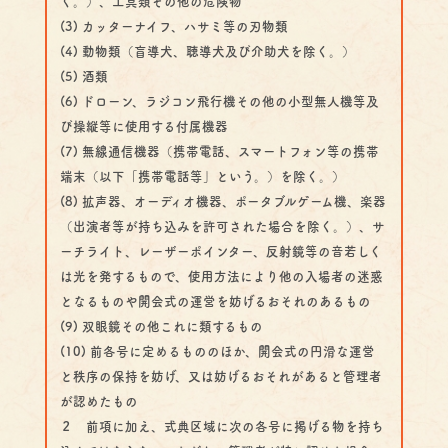
く。）、工具類その他の危険物
(3) カッターナイフ、ハサミ等の刃物類
(4) 動物類（盲導犬、聴導犬及び介助犬を除く。）
(5) 酒類
(6) ドローン、ラジコン飛行機その他の小型無人機等及
び操縦等に使用する付属機器
(7) 無線通信機器（携帯電話、スマートフォン等の携帯
端末（以下「携帯電話等」という。）を除く。）
(8) 拡声器、オーディオ機器、ポータブルゲーム機、楽器
（出演者等が持ち込みを許可された場合を除く。）、サ
ーチライト、レーザーポインター、反射鏡等の音若しく
は光を発するもので、使用方法により他の入場者の迷惑
となるものや開会式の運営を妨げるおそれのあるもの
(9) 双眼鏡その他これに類するもの
(10) 前各号に定めるもののほか、開会式の円滑な運営
と秩序の保持を妨げ、又は妨げるおそれがあると管理者
が認めたもの
２ 前項に加え、式典区域に次の各号に掲げる物を持ち