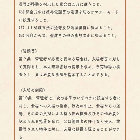
員等が移動を指示した場合はこれに従うこと。
(6) 開会式中は携帯電話等の電源を切るかマナーモード
に設定すること。
(7) ゴミ処理方法の遵守及び清潔維持に努めること。
(8) 各自が火災、盗難その他の事故防止に努めること。
（質問等）
第９条 管理者が必要と認める場合は、入場者等に対し
て質問をし、本人確認書類の提示を求め、手荷物等の検
査をし、又は必要な事項を指示することができる。
（入場の制限）
第10条 管理者は、次の各号のいずれかに該当する者に
対し、会場への入場の拒否、行為の中止、会場からの退
場、その者の負担による持ち物の撤去及びその他必要と
認められる措置を命じ、又は管理者の許可なく侵入、放
置等された物件に対し、必要な措置を講じることができ
る。