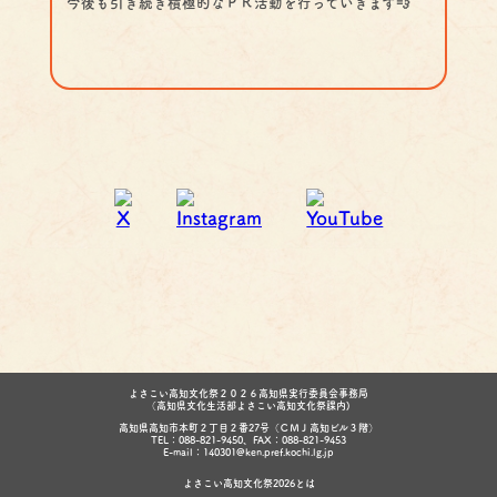
今後も引き続き積極的なＰＲ活動を行っていきます💨
よさこい高知文化祭２０２６高知県実行委員会事務局
（高知県文化生活部よさこい高知文化祭課内)
高知県高知市本町２丁目２番27号（ＣＭＪ高知ビル３階）
TEL：088-821-9450、FAX：088-821-9453
E-mail：140301@ken.pref.kochi.lg.jp
よさこい高知文化祭2026とは