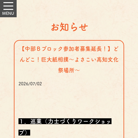
お知らせ
【中部Ｂブロック参加者募集延長！】ど
んどこ！巨大紙相撲～よさこい高知文化
祭場所～
2026/07/02
１．巡業（力士づくりワークショッ
プ）