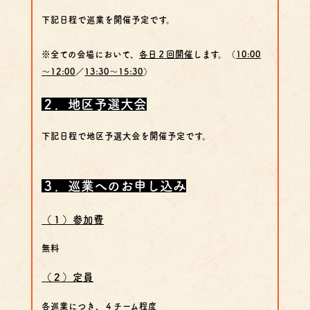
下記日程で巡業を開催予定です。
※全ての会場において、
各日２回開催
します。（
10:00
～12:00
／
13:30～15:30
）
２．地区予選大会
下記日程で地区予選大会を開催予定です。
３．巡業へのお申し込み
（１）参加費
無料
（２）定員
各巡業につき、
４チーム程度