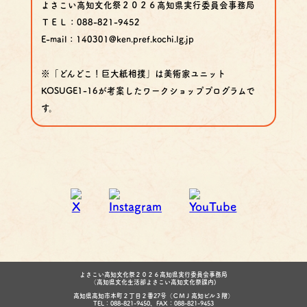
よさこい高知文化祭２０２６高知県実行委員会事務局
ＴＥＬ：088-821-9452
E-mail：140301@ken.pref.kochi.lg.jp
※「どんどこ！巨大紙相撲」は美術家ユニット
KOSUGE1-16が考案したワークショッププログラムで
す。
よさこい高知文化祭２０２６高知県実行委員会事務局
（高知県文化生活部よさこい高知文化祭課内)
高知県高知市本町２丁目２番27号（ＣＭＪ高知ビル３階）
TEL：088-821-9450、FAX：088-821-9453