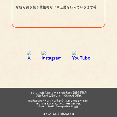
今後も引き続き積極的なＰＲ活動を行っていきます💨
よさこい高知文化祭２０２６高知県実行委員会事務局
（高知県文化生活部よさこい高知文化祭課内)
高知県高知市本町２丁目２番27号（ＣＭＪ高知ビル３階）
TEL：088-821-9450、FAX：088-821-9453
E-mail：140301@ken.pref.kochi.lg.jp
よさこい高知文化祭2026とは