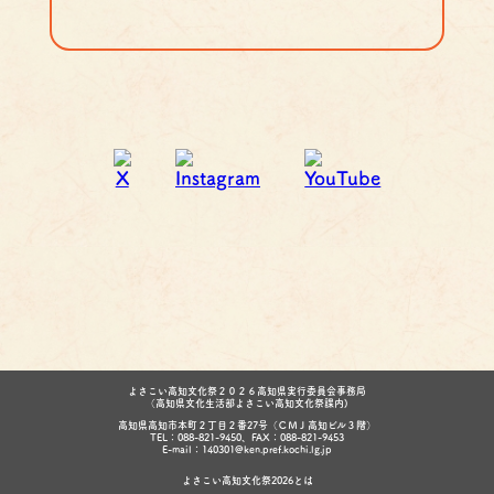
よさこい高知文化祭２０２６高知県実行委員会事務局
（高知県文化生活部よさこい高知文化祭課内)
高知県高知市本町２丁目２番27号（ＣＭＪ高知ビル３階）
TEL：088-821-9450、FAX：088-821-9453
E-mail：140301@ken.pref.kochi.lg.jp
よさこい高知文化祭2026とは