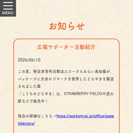
お知らせ
広報サポーター活動紹介
2026/06/10
この度、特定非営利活動法人ワークスみらい高知様が、
パッケージに大会ロゴマークを使用したどらやきを製造
されました👏
「こうちのどらやき」は、STRAWBERRY FIELDSや道の
駅などで販売中！
商品の詳細はこちら→
https://worksmirai.jp/office/swee
tsfactory/