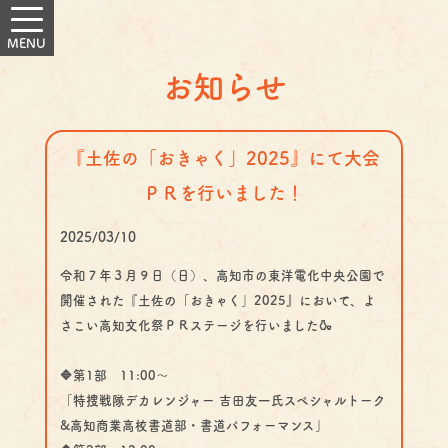
お知らせ
『土佐の「おきゃく」2025』にて大会
ＰＲを行いました！
2025/03/10
令和７年３月９日（日）、高知市の東洋電化中央公園で
開催された『土佐の「おきゃく」2025』において、よ
さこい高知文化祭ＰＲステージを行いました🍶
🔷第1部 11:00〜
「特捜戦隊デカレンジャー 吉田友一氏スペシャルトーク
&高知商業高校書道部・書道パフォーマンス」