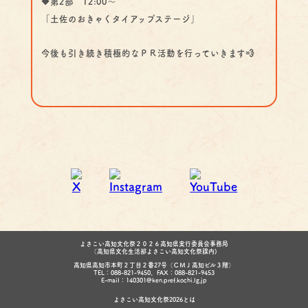
🔶第2部 12:00〜
「土佐のおきゃくタイアップステージ」
今後も引き続き積極的なＰＲ活動を行っていきます💨
よさこい高知文化祭２０２６高知県実行委員会事務局
（高知県文化生活部よさこい高知文化祭課内)
高知県高知市本町２丁目２番27号（ＣＭＪ高知ビル３階）
TEL：088-821-9450、FAX：088-821-9453
E-mail：140301@ken.pref.kochi.lg.jp
よさこい高知文化祭2026とは