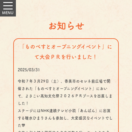
お知らせ
「ものべすとオープニングイベント」に
て大会ＰＲを行いました！
2025/03/31
令和７年３月29日（土）、香美市のセレネ前広場で開
催された「ものべすとオープニングイベント」におい
て、よさこい高知文化祭２０２６ＰＲブースを出展しま
した！
ステージにはNHK連続テレビ小説「あんぱん」に出演
する瞳水ひまりさんも参加し、大変盛況なイベントでし
た🎊