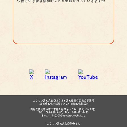
今後も引き続き積極的なＰＲ活動を行っていきます💨
よさこい高知文化祭２０２６高知県実行委員会事務局
（高知県文化生活部よさこい高知文化祭課内)
高知県高知市本町２丁目２番27号（ＣＭＪ高知ビル３階）
TEL：088-821-9450、FAX：088-821-9453
E-mail：140301@ken.pref.kochi.lg.jp
よさこい高知文化祭2026とは