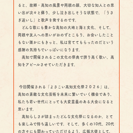
ると、故郷・高知の風景や両親の顔、大切な知人との思
い出が次々と蘇り、少し泣き出しそうな状態で、「うさ
ぎ追いし」と歌声を発するのです。
どんな歌にも豊かな高知の大地と海と文化、そして、
両親や友人への思いがおのずとこもり、お会いしたこと
もない誰かにもきっと、私は育ててもらったのだという
感謝の気持ちでいっぱいになります。
高知で開催されるこの文化の祭典で誇り高く歌い、高
知をアピールさせていただきます。
今回開催される「よさこい高知文化祭２０２６」は、
高知の素敵な文化芸術を未来に繋いでいく機会であり、
私たち若い世代にとっても大変意義のある大会になると
思います。
高知らしさが詰まったどんな文化祭になるのか、とて
も楽しみで待ち遠しいです。そして、多くの10代、20代
の方々にも関わっていただけるよう、広報大使として、