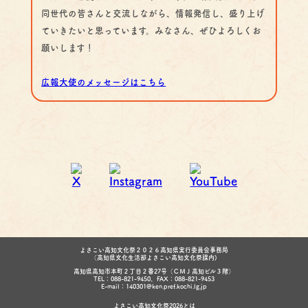
同世代の皆さんと交流しながら、情報発信し、盛り上げ
ていきたいと思っています。みなさん、ぜひよろしくお
願いします！
広報大使のメッセージはこちら
よさこい高知文化祭２０２６高知県実行委員会事務局
（高知県文化生活部よさこい高知文化祭課内)
高知県高知市本町２丁目２番27号（ＣＭＪ高知ビル３階）
TEL：088-821-9450、FAX：088-821-9453
E-mail：140301@ken.pref.kochi.lg.jp
よさこい高知文化祭2026とは