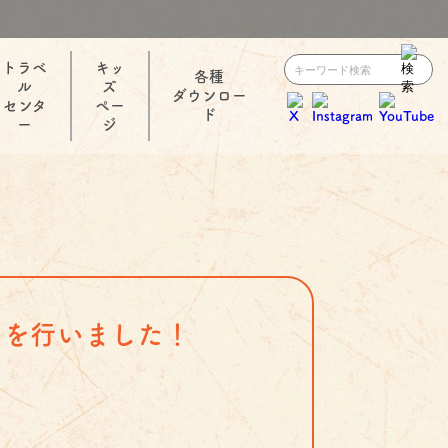
トラベ
キッ
各種
ル
ズ
ダウンロー
センタ
ペー
ド
ー
ジ
Ｒを行いました！