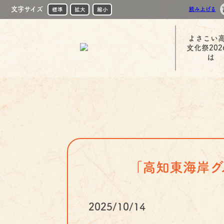
文字サイズ
読み上げる
標準
拡大
縮小
よさこい
文化祭202
は
「高知東海岸グ
2025/10/14