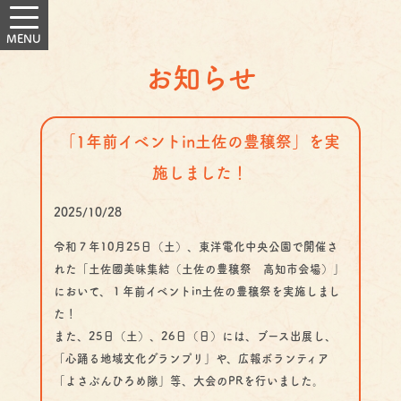
お知らせ
「1年前イベントin土佐の豊穣祭」を実
施しました！
2025/10/28
令和７年10月25日（土）、東洋電化中央公園で開催さ
れた「土佐國美味集結（土佐の豊穣祭 高知市会場）」
において、１年前イベントin土佐の豊穣祭を実施しまし
た！
また、25日（土）、26日（日）には、ブース出展し、
「心踊る地域文化グランプリ」や、広報ボランティア
「よさぶんひろめ隊」等、大会のPRを行いました。