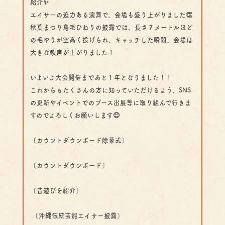
紹介✨
エイサーの迫力ある演舞で、会場も盛り上がりました👏
秋葉まつり鳥毛ひねりの披露では、長さ７メートルほど
の毛やりが空高く投げられ、キャッチした瞬間、会場は
大きな歓声が上がりました！
いよいよ大会開催まであと１年となりました！！
これからもたくさんの方に知っていただけるよう、SNS
の更新やイベントでのブース出展等に取り組んで行きま
すのでよろしくお願いします😊
〔カウントダウンボード除幕式〕
〔カウントダウンボード〕
〔昔遊びを紹介〕
〔沖縄伝統芸能エイサー披露〕