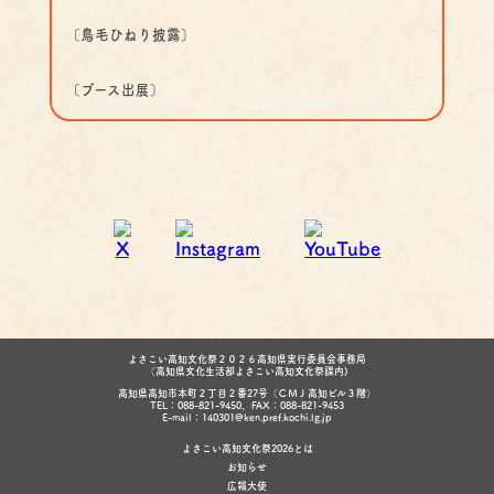
〔鳥毛ひねり披露〕
〔ブース出展〕
よさこい高知文化祭２０２６高知県実行委員会事務局
（高知県文化生活部よさこい高知文化祭課内)
高知県高知市本町２丁目２番27号（ＣＭＪ高知ビル３階）
TEL：088-821-9450、FAX：088-821-9453
E-mail：140301@ken.pref.kochi.lg.jp
よさこい高知文化祭2026とは
お知らせ
広報大使