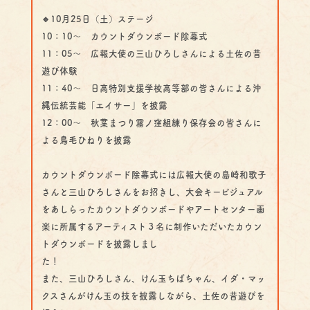
🔹10月25日（土）ステージ
10：10～ カウントダウンボード除幕式
11：05～ 広報大使の三山ひろしさんによる土佐の昔
遊び体験
11：40～ 日高特別支援学校高等部の皆さんによる沖
縄伝統芸能「エイサー」を披露
12：00～ 秋葉まつり霧ノ窪組練り保存会の皆さんに
よる鳥毛ひねりを披露
カウントダウンボード除幕式には広報大使の島崎和歌子
さんと三山ひろしさんをお招きし、大会キービジュアル
をあしらったカウントダウンボードやアートセンター画
楽に所属するアーティスト３名に制作いただいたカウン
トダウンボードを披露しまし
た！
また、三山ひろしさん、けん玉ちばちゃん、イダ・マッ
クスさんがけん玉の技を披露しながら、土佐の昔遊びを