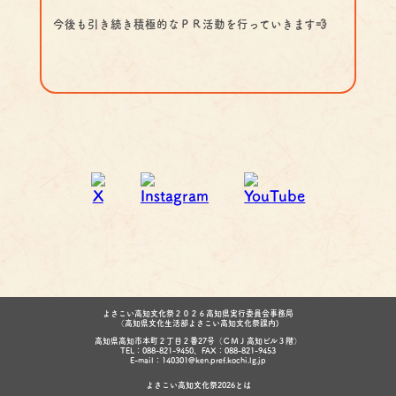
今後も引き続き積極的なＰＲ活動を行っていきます💨
よさこい高知文化祭２０２６高知県実行委員会事務局
（高知県文化生活部よさこい高知文化祭課内)
高知県高知市本町２丁目２番27号（ＣＭＪ高知ビル３階）
TEL：088-821-9450、FAX：088-821-9453
E-mail：140301@ken.pref.kochi.lg.jp
よさこい高知文化祭2026とは