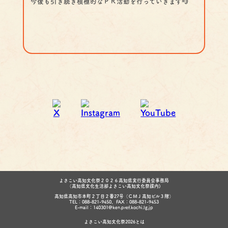
今後も引き続き積極的なＰＲ活動を行っていきます💨
よさこい高知文化祭２０２６高知県実行委員会事務局
（高知県文化生活部よさこい高知文化祭課内)
高知県高知市本町２丁目２番27号（ＣＭＪ高知ビル３階）
TEL：088-821-9450、FAX：088-821-9453
E-mail：140301@ken.pref.kochi.lg.jp
よさこい高知文化祭2026とは