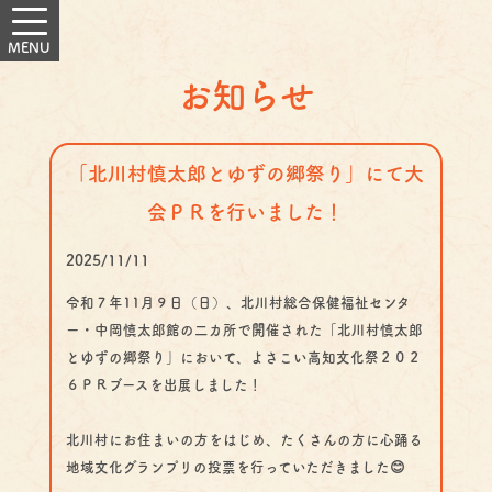
お知らせ
「北川村慎太郎とゆずの郷祭り」にて大
会ＰＲを行いました！
2025/11/11
令和７年11月９日（日）、北川村総合保健福祉センタ
ー・中岡慎太郎館の二カ所で開催された「北川村慎太郎
とゆずの郷祭り」において、よさこい高知文化祭２０２
６ＰＲブースを出展しました！
北川村にお住まいの方をはじめ、たくさんの方に心踊る
地域文化グランプリの投票を行っていただきました😊