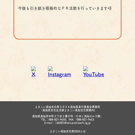
今後も引き続き積極的なＰＲ活動を行っていきます💨
よさこい高知文化祭２０２６高知県実行委員会事務局
（高知県文化生活部よさこい高知文化祭課内)
高知県高知市本町２丁目２番27号（ＣＭＪ高知ビル３階）
TEL：088-821-9450、FAX：088-821-9453
E-mail：140301@ken.pref.kochi.lg.jp
よさこい高知文化祭2026とは