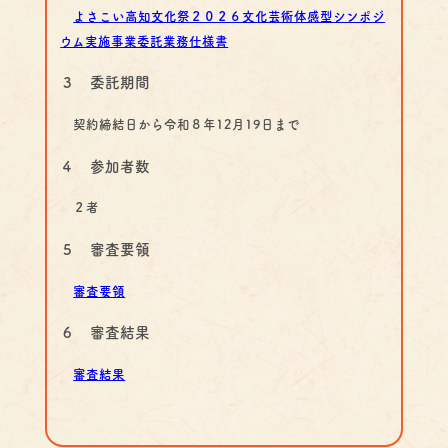
よさこい高知文化祭２０２６文化芸術体感型シンポジ
ウム実施事業委託業務仕様書
３ 委託期間
契約締結日から令和８年12月19日まで
４ 参加者数
２者
５ 審査要領
審査要領
６ 審査結果
審査結果