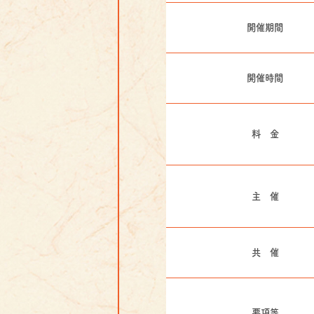
開催期間
開催時間
料 金
主 催
共 催
要項等