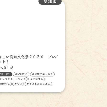
高知市
さこい高知文化祭２０２６ プレイ
ント！
26.01.18
文化一般
＃SNS映え
＃家族で楽しめる
キャラクターに会える
＃交流する
体験する
＃学ぶ
＃子どもが楽しめる