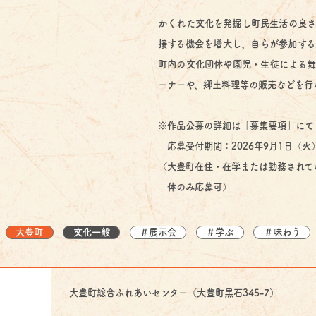
かくれた文化を発掘し町民生活の良さ
接する機会を増大し、自らが参加する
町内の文化団体や園児・生徒による舞
ーナーや、郷土料理等の販売などを行
※作品公募の詳細は「募集要項」にて
応募受付期間：2026年9月1日（火
（大豊町在住・在学または勤務されて
体のみ応募可）
大豊町
文化一般
＃展示会
＃学ぶ
＃味わう
大豊町総合ふれあいセンター（大豊町黒石345-7）