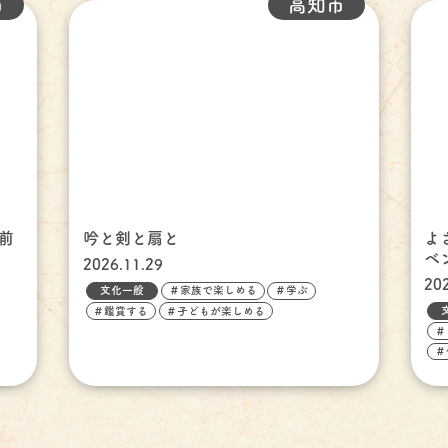
市
高知市
前
吟と剣と扇と
よ
ベ
2026.11.29
20
文化一般
＃家族で楽しめる
＃学ぶ
＃鑑賞する
＃子どもが楽しめる
＃
＃