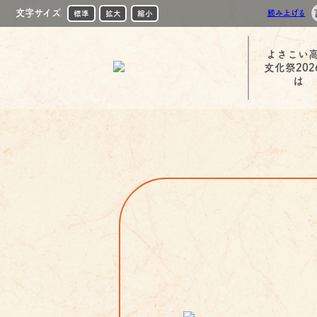
文字サイズ
読み上げる
標準
拡大
縮小
よさこい
文化祭202
は