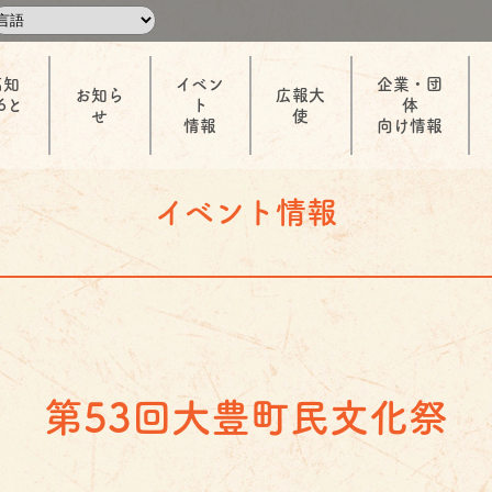
高知
イベン
企業・団
お知ら
広報大
6と
ト
体
せ
使
情報
向け情報
イベント情報
第53回大豊町民文化祭