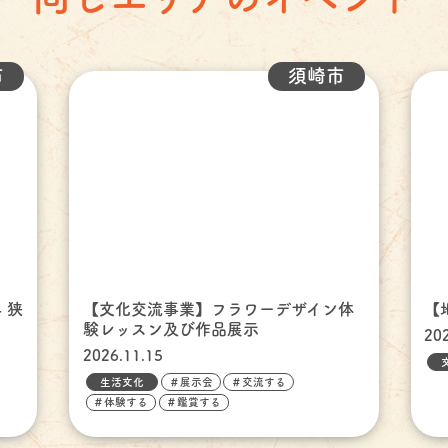
市
須崎市
 狭
【文化交流事業】フラワーデザイン体
【
験レッスン及び作品展示
20
2026.11.15
生活文化
＃展示会
＃交流する
＃体験する
＃鑑賞する