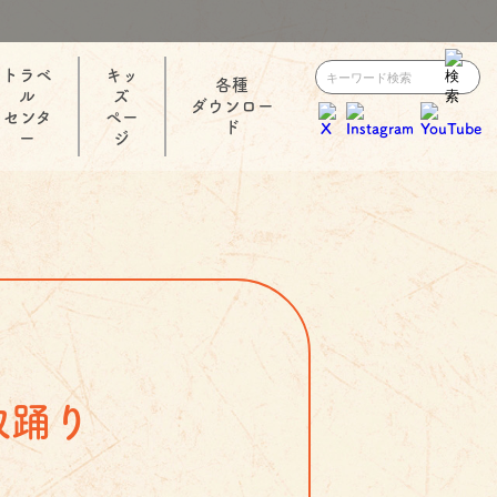
トラベ
キッ
各種
ル
ズ
ダウンロー
センタ
ペー
ド
ー
ジ
取踊り