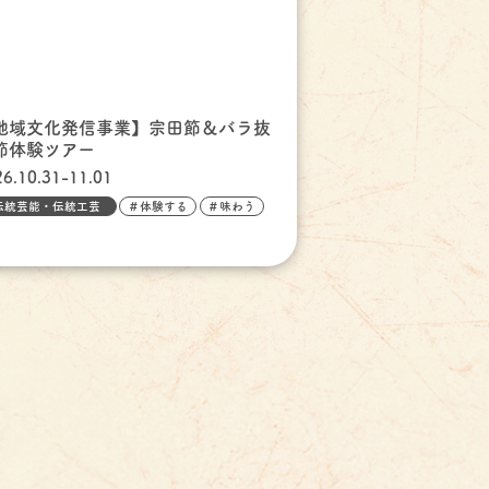
地域文化発信事業】宗田節＆バラ抜
節体験ツアー
26.10.31-11.01
伝統芸能・伝統工芸
＃体験する
＃味わう