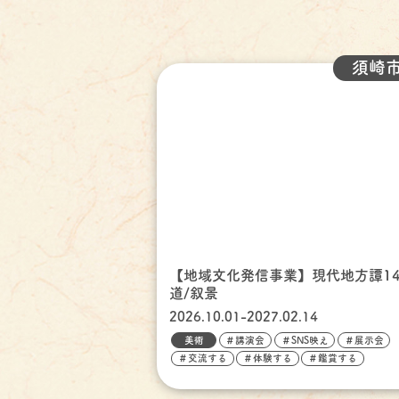
須崎
【地域文化発信事業】現代地方譚14
道/叙景
2026.10.01-2027.02.14
美術
＃講演会
＃SNS映え
＃展示会
＃交流する
＃体験する
＃鑑賞する