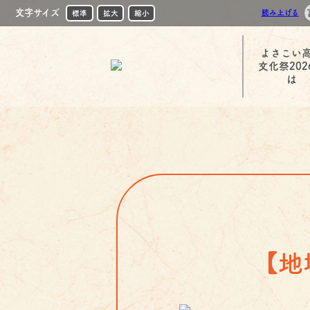
文字サイズ
読み上げる
標準
拡大
縮小
よさこい
文化祭202
は
【地