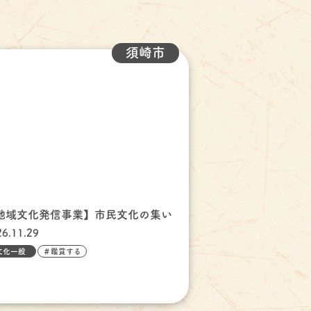
須崎市
地域文化発信事業】市民文化の集い
26.11.29
文化一般
＃鑑賞する