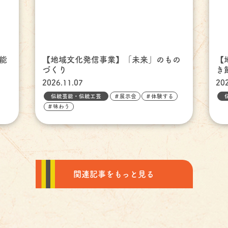
能
【地域文化発信事業】「未来」のもの
【
づくり
き
2026.11.07
20
伝統芸能・伝統工芸
＃展示会
＃体験する
＃味わう
関連記事をもっと見る