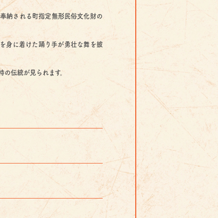
奉納される町指定無形民俗文化財の
を身に着けた踊り手が勇壮な舞を披
特の伝統が見られます。