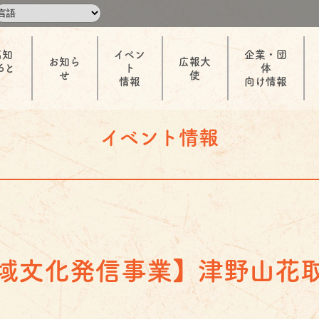
高知
イベン
企業・団
お知ら
広報大
6と
ト
体
せ
使
情報
向け情報
イベント情報
域文化発信事業】津野山花