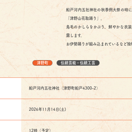
船戸河内五社神社の秋季例大祭の時に
「津野山花取踊り」。
鳥毛のかしらをかぶり、鮮やかな衣装
露します。
お伊勢踊りが組み込まれているなど独
津野町
伝統芸能・伝統工芸
船戸河内五社神社（津野町船戸4300-2）
2026年11月14日(土)
12時（予定）