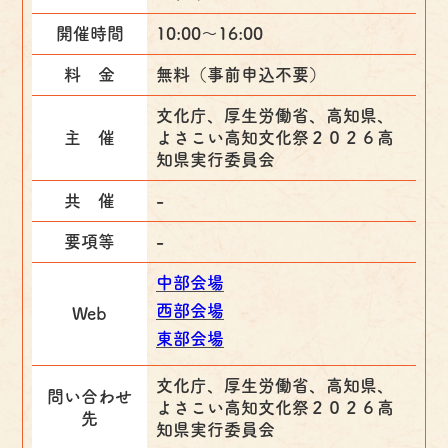
開催時間
10:00～16:00
料 金
無料（事前申込不要）
文化庁、厚生労働省、高知県、
主 催
よさこい高知文化祭２０２６高
知県実行委員会
共 催
-
要項等
-
中部会場
西部会場
Web
東部会場
文化庁、厚生労働省、高知県、
問い合わせ
よさこい高知文化祭２０２６高
先
知県実行委員会