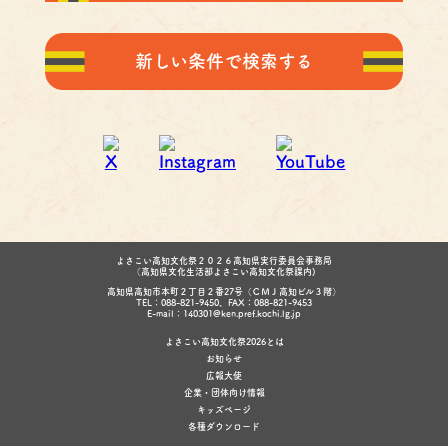
新しい条件で検索する
よさこい高知文化祭２０２６高知県実行委員会事務局
（高知県文化生活部よさこい高知文化祭課内)
高知県高知市本町２丁目２番27号（ＣＭＪ高知ビル３階）
TEL：088-821-9450、FAX：088-821-9453
E-mail：140301@ken.pref.kochi.lg.jp
よさこい高知文化祭2026とは
お知らせ
広報大使
企業・団体向け情報
キッズページ
各種ダウンロード