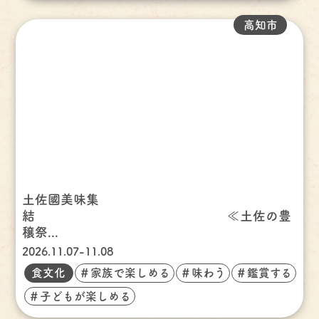
高知市
土佐國美味集
結 ≪土佐の豊
穣祭...
2026.11.07-11.08
食文化
＃家族で楽しめる
＃味わう
＃鑑賞する
＃子どもが楽しめる