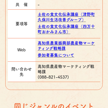
共 催
-
土佐の食文化伝承講座（津野町
久保川生活改善グループ）
要項等
土佐の食文化伝承講座（四万十
町おかみさん市）
高知県農業振興部農産物マーケ
ティング戦略課
Web
参加者募集について
高知県農産物マーケティング戦
問い合わせ
略課
先
(088-821-4537)
同じジャンルのイベント