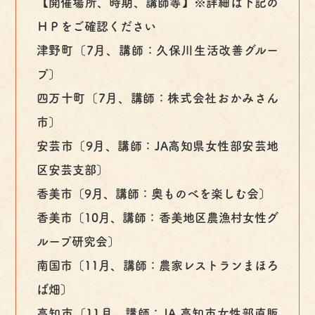
【開催場所、時期、講師等】※詳細は下記の
ＨＰをご確認ください
津野町〔7月、講師：久保川生活改善グルー
プ〕
四万十町〔7月、講師：株式会社おかみさん
市〕
安芸市〔9月、講師：JA高知県女性部安芸地
区安芸支部〕
香美市〔9月、講師：奥ものべを楽しむ会〕
香美市〔10月、講師：香美地区農漁村女性グ
ループ研究会〕
南国市〔11月、講師：農家レストランまほろ
ば畑〕
高知市〔11月、講師：JA 高知市女性部直販