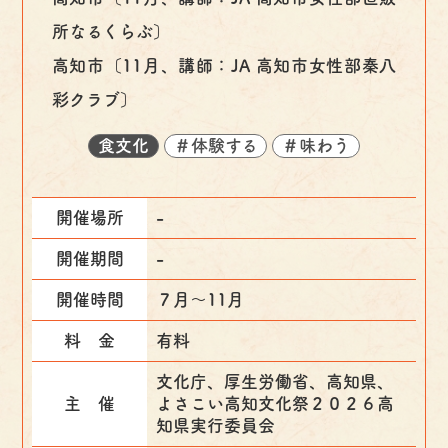
所なるくらぶ〕
高知市〔11月、講師：JA 高知市女性部秦八
彩クラブ〕
食文化
＃体験する
＃味わう
開催場所
-
開催期間
-
開催時間
７月～11月
料 金
有料
文化庁、厚生労働省、高知県、
主 催
よさこい高知文化祭２０２６高
知県実行委員会