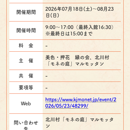
2026年07月18日(土)〜08月23
開催期間
日(日)
9:00～17:00（最終入館16:30）
開催時間
※最終日は15:00まで
料 金
-
美色・押花 縁の会、北川村
主 催
「モネの庭」マルモッタン
共 催
-
要項等
-
https://www.kjmonet.jp/event/2
Web
026/05/23/48299/
北川村「モネの庭」マルモッタ
問い合わせ
ン
先