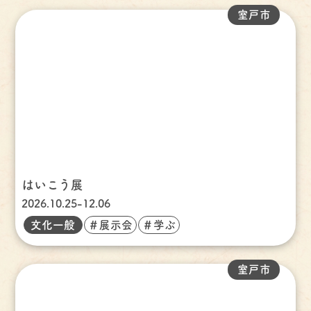
室戸市
はいこう展
2026.10.25-12.06
文化一般
＃展示会
＃学ぶ
室戸市