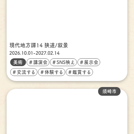
現代地方譚14 狭道/叙景
2026.10.01-2027.02.14
美術
＃講演会
＃SNS映え
＃展示会
＃交流する
＃体験する
＃鑑賞する
須崎市