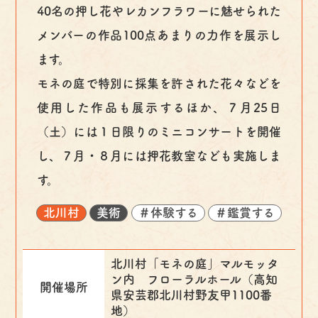
40名の押し花やレカンフラワーに魅せられた
メンバーの作品100点あまりの力作を展示し
ます。
モネの庭で特別に採集を許された花々などを
使用した作品も展示するほか、７月25日
（土）には１日限りのミニコンサートを開催
し、７月・８月には押花教室なども実施しま
す。
北川村
美術
＃体験する
＃鑑賞する
北川村「モネの庭」マルモッタ
ン内 フローラルホール（高知
開催場所
県安芸郡北川村野友甲1100番
地）