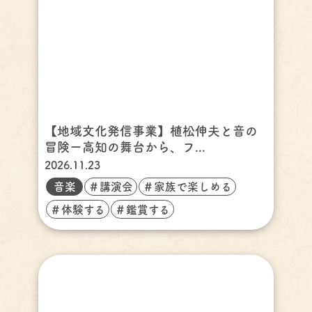
【地域文化発信事業】植松伸夫と音の
冒険ー高知の舞台から、フ...
2026.11.23
音楽
＃講演会
＃家族で楽しめる
＃体験する
＃鑑賞する