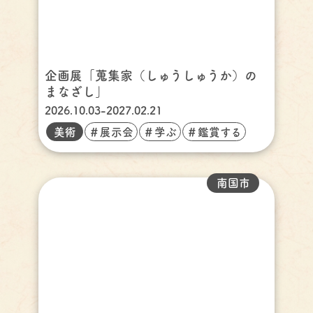
企画展「蒐集家（しゅうしゅうか）の
まなざし」
2026.10.03-2027.02.21
美術
＃展示会
＃学ぶ
＃鑑賞する
南国市