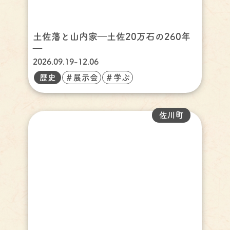
土佐藩と山内家―土佐20万石の260年
―
2026.09.19-12.06
歴史
＃展示会
＃学ぶ
佐川町