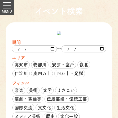
イベント検索
期間
～
エリア
高知市
物部川
安芸・室戸
嶺北
仁淀川
奥四万十
四万十・足摺
ジャンル
音楽
美術
文学
よさこい
演劇・舞踊等
伝統芸能・伝統工芸
国際交流
食文化
生活文化
メディア芸術
歴史
文化一般