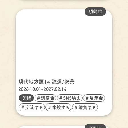
須崎市
現代地方譚14 狭道/叙景
2026.10.01-2027.02.14
美術
＃講演会
＃SNS映え
＃展示会
＃交流する
＃体験する
＃鑑賞する