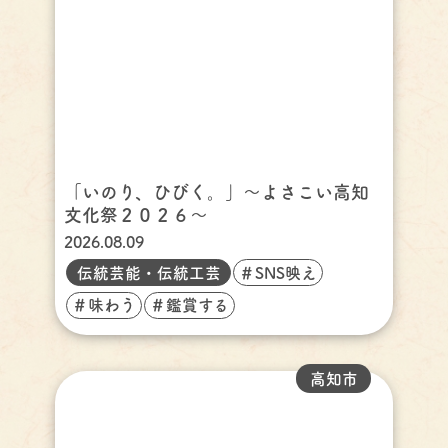
「いのり、ひびく。」～よさこい高知
文化祭２０２６～
2026.08.09
伝統芸能・伝統工芸
＃SNS映え
＃味わう
＃鑑賞する
高知市