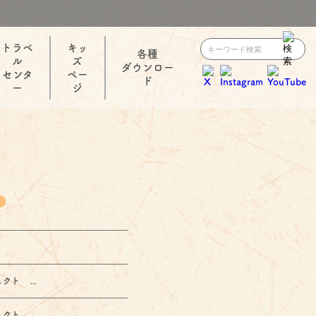
トラベ
キッ
各種
ル
ズ
ダウンロー
センタ
ペー
ド
ー
ジ
ト ...
ト ...