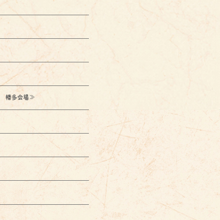
幡多会場≫