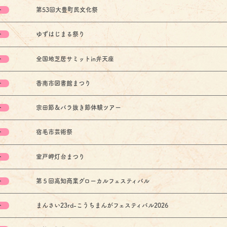
ト
第53回大豊町民文化祭
ト
ゆずはじまる祭り
ト
全国地芝居サミットin弁天座
ト
香南市図書館まつり
ト
宗田節＆バラ抜き節体験ツアー
ト
宿毛市芸術祭
ト
室戸岬灯台まつり
ト
第５回高知商業グローカルフェスティバル
ト
まんさい23rd-こうちまんがフェスティバル2026