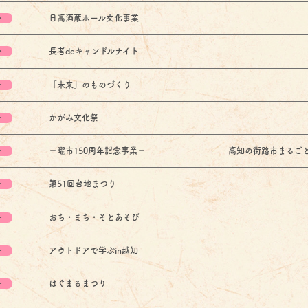
ト
日高酒蔵ホール文化事業
ト
長者deキャンドルナイト
ト
「未来」のものづくり
ト
かがみ文化祭
ト
－曜市150周年記念事業－ 高知の街路市まるごと
ト
第51回台地まつり
ト
おち・まち・そとあそび
ト
アウトドアで学ぶin越知
ト
はぐまるまつり