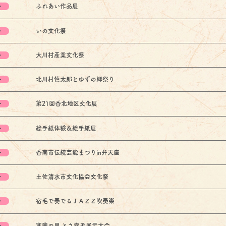
ト
ふれあい作品展
ト
いの文化祭
ト
大川村産業文化祭
ト
北川村慎太郎とゆずの郷祭り
ト
第21回香北地区文化展
ト
絵手紙体験＆絵手紙展
ト
香南市伝統芸能まつりin弁天座
ト
土佐清水市文化協会文化祭
ト
宿毛で奏でるＪＡＺＺ吹奏楽
ト
寒蘭の里 とさ宿毛展示大会