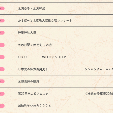
ト
永渕百手・永渕神楽
ト
かるぽーと北広場大階段合唱コンサート
ト
神峯神社大祭
ト
芸西村琴ヶ浜 竹灯りの宵
ト
ＵＫＵＬＥＬＥ ＷＯＲＫＳＨＯＰ
ト
日本鶏の魅力再発見！ シンポジウム－みんなで学ぶ
ト
全国漢詩の祭典
ト
第22回米こめフェスタ ≪土佐の豊穣祭2026 
ト
越知町笑いの日２０２６