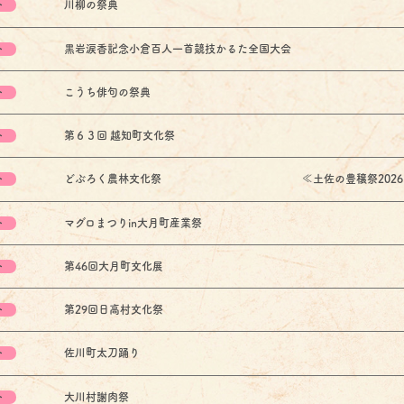
ト
川柳の祭典
ト
黒岩涙香記念小倉百人一首競技かるた全国大会
ト
こうち俳句の祭典
ト
第６３回 越知町文化祭
ト
どぶろく農林文化祭 ≪土佐の豊穣祭2026 
ト
マグロまつりin大月町産業祭
ト
第46回大月町文化展
ト
第29回日高村文化祭
ト
佐川町太刀踊り
ト
大川村謝肉祭