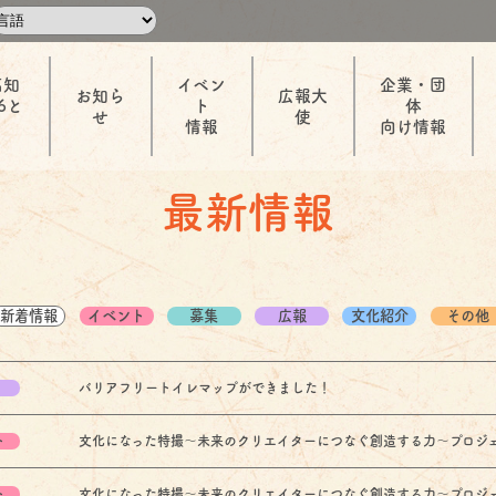
高知
イベン
企業・団
お知ら
広報大
6と
ト
体
せ
使
情報
向け情報
最新情報
新着情報
イベント
募集
広報
文化紹介
その他
バリアフリートイレマップができました！
ト
文化になった特撮～未来のクリエイターにつなぐ創造する力～プロジェク
ト
文化になった特撮～未来のクリエイターにつなぐ創造する力～プロジェク