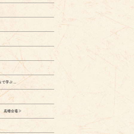
 ...
高幡会場≫