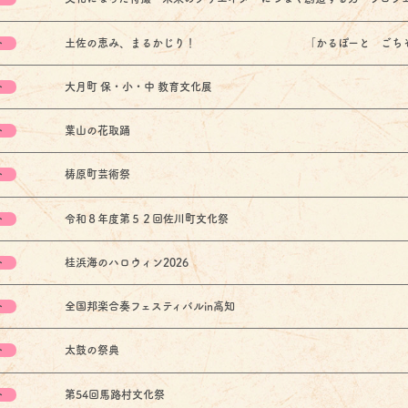
ト
土佐の恵み、まるかじり！ 「かるぽーと ごちそ
ト
大月町 保・小・中 教育文化展
ト
葉山の花取踊
ト
梼原町芸術祭
ト
令和８年度第５２回佐川町文化祭
ト
桂浜海のハロウィン2026
ト
全国邦楽合奏フェスティバルin高知
ト
太鼓の祭典
ト
第54回馬路村文化祭