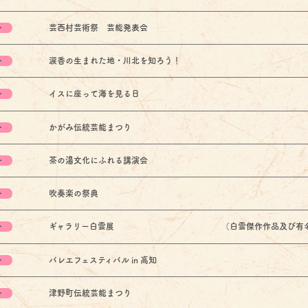
ト
芸西村芸術祭 芸能発表会
ト
涙香の生まれた地・川北を知ろう！
ト
イスに座って海を見る日
ト
かがみ伝統芸能まつり
ト
茶の湯文化にふれる講演会
ト
吹奏楽の祭典
ト
ギャラリー白雲展 （白雲傑作作品及び有名作家遺
ト
バレエフェスティバル in 高知
ト
津野町伝統芸能まつり