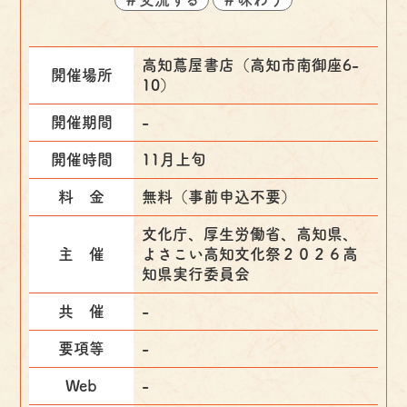
高知蔦屋書店（高知市南御座6-
開催場所
10）
開催期間
-
開催時間
11月上旬
料 金
無料（事前申込不要）
文化庁、厚生労働省、高知県、
主 催
よさこい高知文化祭２０２６高
知県実行委員会
共 催
-
要項等
-
Web
-