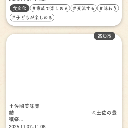
食文化
＃家族で楽しめる
＃交流する
＃味わう
＃子どもが楽しめる
高知市
土佐國美味集
結 ≪土佐の豊
穣祭...
2026.11.07-11.08