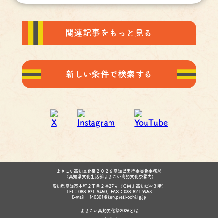
関連記事をもっと見る
新しい条件で検索する
よさこい高知文化祭２０２６高知県実行委員会事務局
（高知県文化生活部よさこい高知文化祭課内)
高知県高知市本町２丁目２番27号（ＣＭＪ高知ビル３階）
TEL：088-821-9450、FAX：088-821-9453
E-mail：140301@ken.pref.kochi.lg.jp
よさこい高知文化祭2026とは