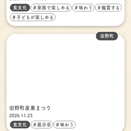
食文化
＃家族で楽しめる
＃味わう
＃鑑賞する
＃子どもが楽しめる
田野町
田野町産業まつり
2026.11.23
食文化
＃展示会
＃味わう