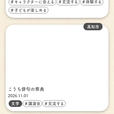
＃キャラクターに会える
＃交流する
＃体験する
＃子どもが楽しめる
高知市
こうち俳句の祭典
2026.11.01
文学
＃講演会
＃交流する