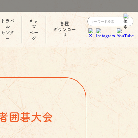
トラベ
キッ
各種
ル
ズ
ダウンロー
センタ
ペー
ド
ー
ジ
害者囲碁大会