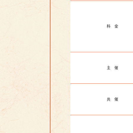
料 金
主 催
共 催