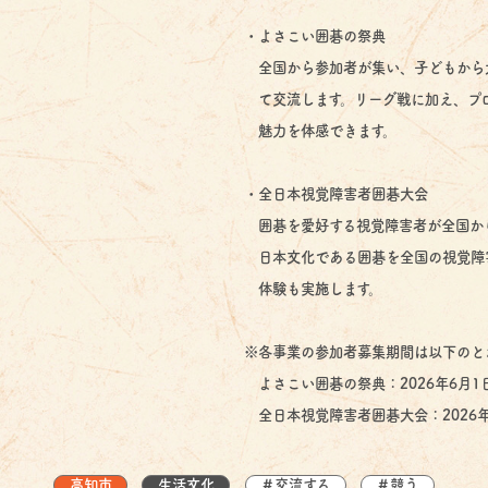
・よさこい囲碁の祭典
全国から参加者が集い、子どもから
て交流します。リーグ戦に加え、プ
魅力を体感できます。
・全日本視覚障害者囲碁大会
囲碁を愛好する視覚障害者が全国か
日本文化である囲碁を全国の視覚障
体験も実施します。
※各事業の参加者募集期間は以下のと
よさこい囲碁の祭典：2026年6月1
全日本視覚障害者囲碁大会：2026年
高知市
生活文化
＃交流する
＃競う