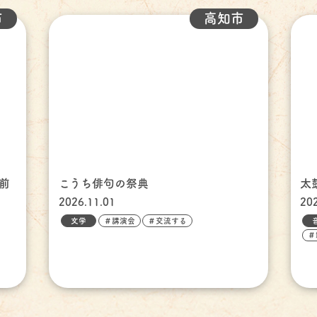
市
高知市
前
こうち俳句の祭典
太
2026.11.01
20
文学
＃講演会
＃交流する
＃