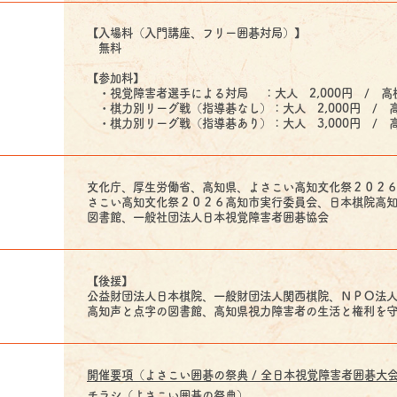
【入場料（入門講座、フリー囲碁対局）】
無料
【参加料】
・視覚障害者選手による対局 ：大人 2,000円 / 高校
・棋力別リーグ戦（指導碁なし）：大人 2,000円 / 高
・棋力別リーグ戦（指導碁あり）：大人 3,000円 / 高
文化庁、厚生労働省、高知県、よさこい高知文化祭２０２
さこい高知文化祭２０２６高知市実行委員会、日本棋院高
図書館、一般社団法人日本視覚障害者囲碁協会
【後援】
公益財団法人日本棋院、一般財団法人関西棋院、ＮＰＯ法
高知声と点字の図書館、高知県視力障害者の生活と権利を
開催要項（よさこい囲碁の祭典 / 全日本視覚障害者囲碁大
チラシ（よさこい囲碁の祭典）