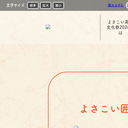
文字サイズ
読み上げる
標準
拡大
縮小
よさこい
文化祭202
は
よさこい囲