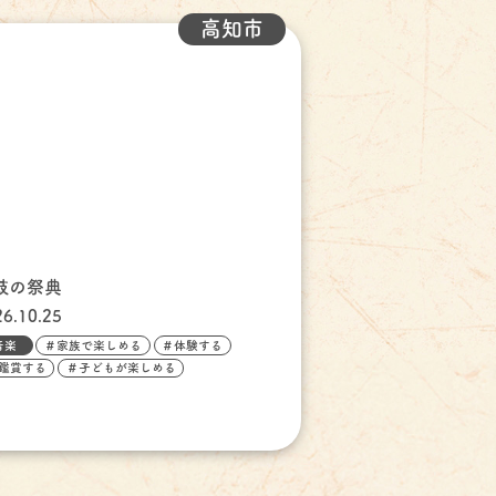
高知市
鼓の祭典
26.10.25
音楽
＃家族で楽しめる
＃体験する
鑑賞する
＃子どもが楽しめる