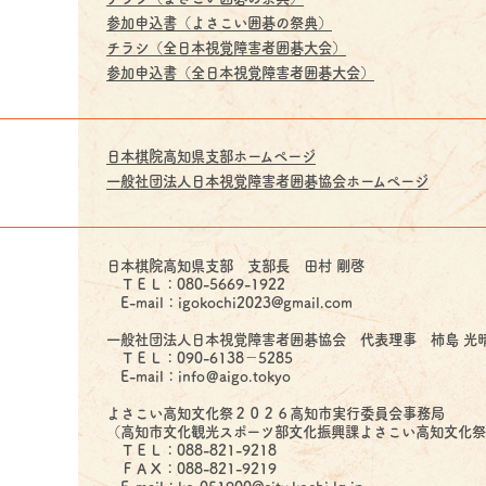
参加申込書（よさこい囲碁の祭典）
チラシ（全日本視覚障害者囲碁大会）
参加申込書（全日本視覚障害者囲碁大会）
日本棋院高知県支部ホームページ
一般社団法人日本視覚障害者囲碁協会ホームページ
日本棋院高知県支部 支部長 田村 剛啓
ＴＥＬ：080-5669-1922
E-mail：igokochi2023@gmail.com
一般社団法人日本視覚障害者囲碁協会 代表理事 柿島 光
ＴＥＬ：090-6138－5285
E-mail：info＠aigo.tokyo
よさこい高知文化祭２０２６高知市実行委員会事務局
（高知市文化観光スポーツ部文化振興課よさこい高知文化
ＴＥＬ：088-821-9218
ＦＡＸ：088-821-9219