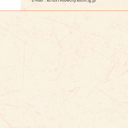
E-mail：kc-051900@city.kochi.lg.jp