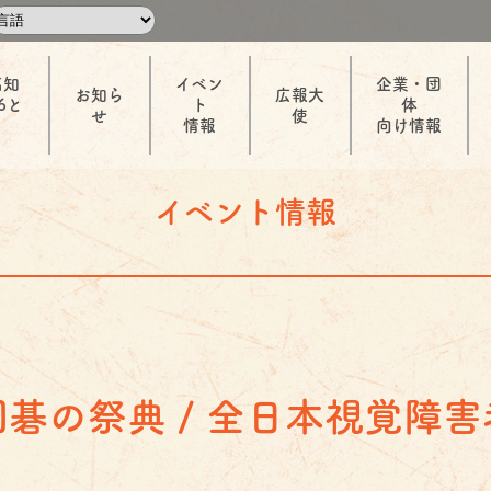
高知
イベン
企業・団
お知ら
広報大
6と
ト
体
せ
使
情報
向け情報
イベント情報
碁の祭典 / 全日本視覚障