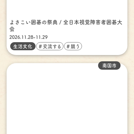
よさこい囲碁の祭典 / 全日本視覚障害者囲碁大
会
2026.11.28-11.29
生活文化
＃交流する
＃競う
南国市