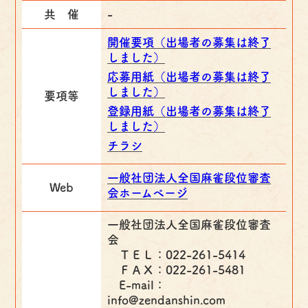
共 催
-
開催要項（出場者の募集は終了
しました）
応募用紙（出場者の募集は終了
しました）
要項等
登録用紙（出場者の募集は終了
しました）
チラシ
一般社団法人全国麻雀段位審査
Web
会ホームページ
一般社団法人全国麻雀段位審査
会
ＴＥＬ：022-261-5414
ＦＡＸ：022-261-5481
E-mail：
info@zendanshin.com