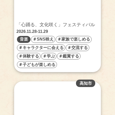
「心踊る、文化咲く」フェスティバル
2026.11.28-11.29
音楽
＃SNS映え
＃家族で楽しめる
＃キャラクターに会える
＃交流する
＃体験する
＃学ぶ
＃鑑賞する
＃子どもが楽しめる
高知市