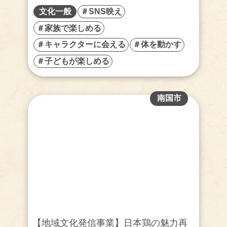
文化一般
＃SNS映え
＃家族で楽しめる
＃キャラクターに会える
＃体を動かす
＃子どもが楽しめる
南国市
【地域文化発信事業】日本鶏の魅力再