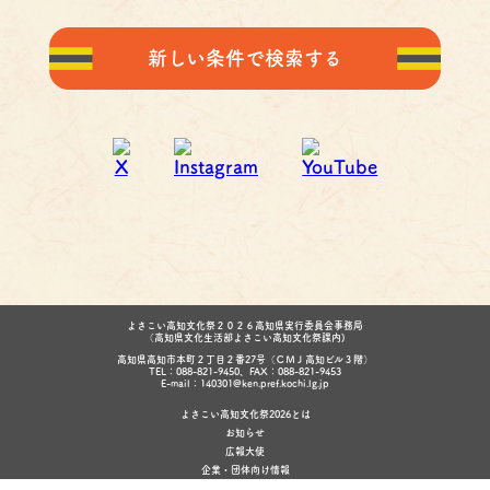
新しい条件で検索する
よさこい高知文化祭２０２６高知県実行委員会事務局
（高知県文化生活部よさこい高知文化祭課内)
高知県高知市本町２丁目２番27号（ＣＭＪ高知ビル３階）
TEL：088-821-9450、FAX：088-821-9453
E-mail：140301@ken.pref.kochi.lg.jp
よさこい高知文化祭2026とは
お知らせ
広報大使
企業・団体向け情報
キッズページ