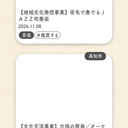
【地域文化発信事業】宿毛で奏でるＪ
ＡＺＺ吹奏楽
2026.11.08
音楽
＃鑑賞する
高知市
【文化交流事業】合唱の祭典／オーケ