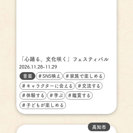
「心踊る、文化咲く」フェスティバル
2026.11.28-11.29
音楽
＃SNS映え
＃家族で楽しめる
＃キャラクターに会える
＃交流する
＃体験する
＃学ぶ
＃鑑賞する
＃子どもが楽しめる
高知市