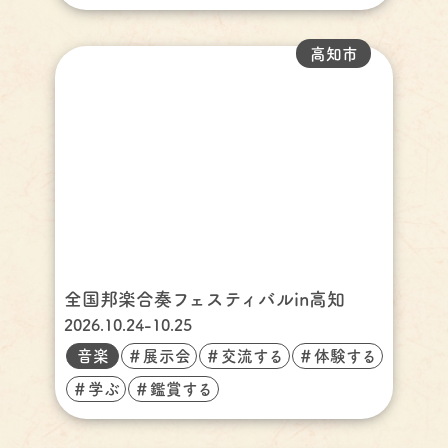
高知市
全国邦楽合奏フェスティバルin高知
2026.10.24-10.25
音楽
＃展示会
＃交流する
＃体験する
＃学ぶ
＃鑑賞する