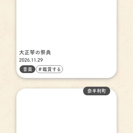
大正琴の祭典
2026.11.29
音楽
＃鑑賞する
奈半利町