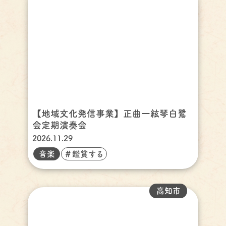
【地域文化発信事業】正曲一絃琴白鷺
会定期演奏会
2026.11.29
音楽
＃鑑賞する
高知市