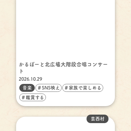
かるぽーと北広場大階段合唱コンサー
ト
2026.10.29
音楽
＃SNS映え
＃家族で楽しめる
＃鑑賞する
芸西村