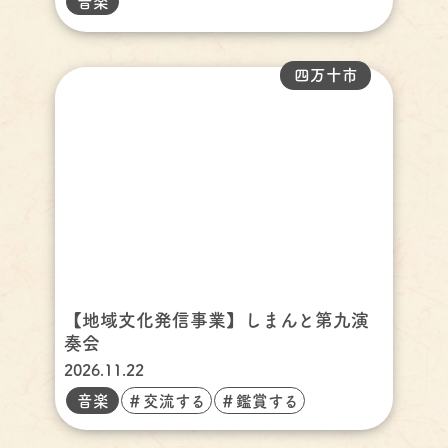
音楽
四万十市
【地域文化発信事業】しまんと第九演
奏会
2026.11.22
音楽
＃交流する
＃鑑賞する