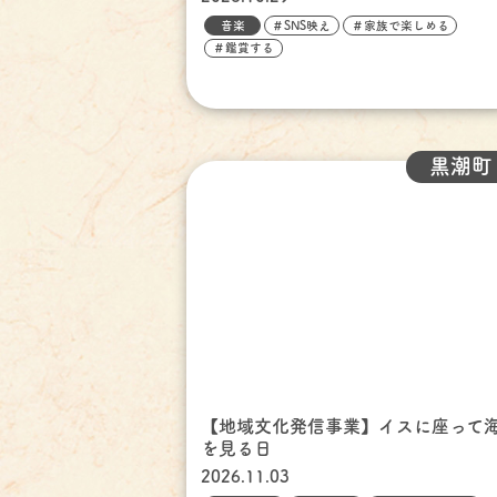
音楽
＃SNS映え
＃家族で楽しめる
＃鑑賞する
黒潮町
【地域文化発信事業】イスに座って
を見る日
2026.11.03