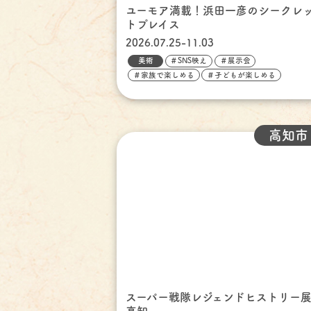
ユーモア満載！浜田一彦のシークレ
トプレイス
2026.07.25-11.03
美術
＃SNS映え
＃展示会
＃家族で楽しめる
＃子どもが楽しめる
高知市
スーパー戦隊レジェンドヒストリー展