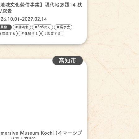
地域文化発信事業】現代地方譚14 狭
/叙景
026.10.01-2027.02.14
美術
＃講演会
＃SNS映え
＃展示会
＃交流する
＃体験する
＃鑑賞する
高知市
mmersive Museum Kochi (イマーシブ