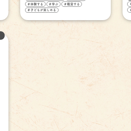
＃体験する
＃学ぶ
＃鑑賞する
＃子どもが楽しめる
イ