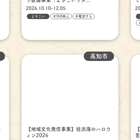
り披露事業「よさこいリタ...
ミ
2026.10.10-12.05
2
よさこい
＃SNS映え
＃鑑賞する
高知市
ま
【地域文化発信事業】桂浜海のハロウ
ィン2026
言