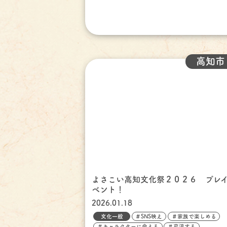
高知市
よさこい高知文化祭２０２６ プレ
ベント！
2026.01.18
文化一般
＃SNS映え
＃家族で楽しめる
＃キャラクターに会える
＃交流する