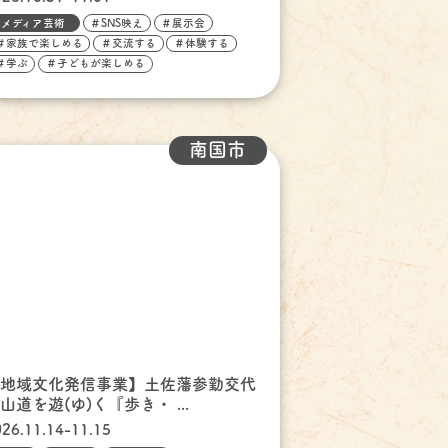
メディア芸術
＃SNS映え
＃展示会
＃家族で楽しめる
＃交流する
＃体験する
＃学ぶ
＃子どもが楽しめる
南国市
【地域文化発信事業】土佐藩参勤交代
山道を遊(ゆ)く『歩き・ ...
026.11.14-11.15