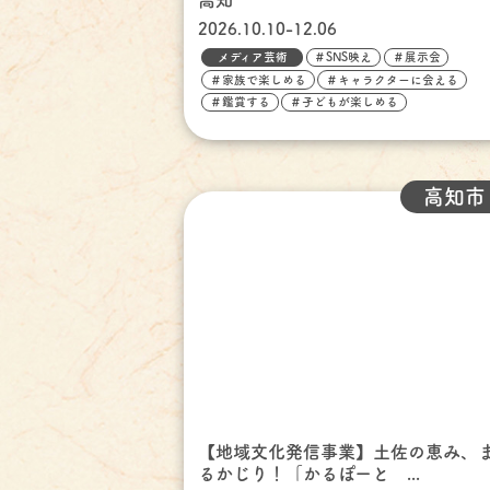
高知
2026.10.10-12.06
メディア芸術
＃SNS映え
＃展示会
＃家族で楽しめる
＃キャラクターに会える
＃鑑賞する
＃子どもが楽しめる
高知市
【地域文化発信事業】土佐の恵み、
るかじり！「かるぽーと ...