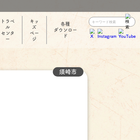
トラベ
キッ
各種
ル
ズ
ダウンロー
センタ
ペー
ド
ー
ジ
須崎市