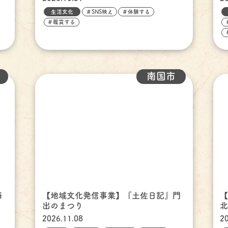
生活文化
＃SNS映え
＃体験する
＃鑑賞する
南国市
海
【地域文化発信事業】『土佐日記』門
出のまつり
北
2026.11.08
2