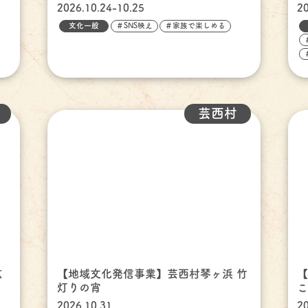
2026.10.24-10.25
2
文化一般
＃SNS映え
＃家族で楽しめる
芸西村
広
【地域文化発信事業】芸西村琴ヶ浜 竹
【
灯りの宵
こ
2026.10.31
2