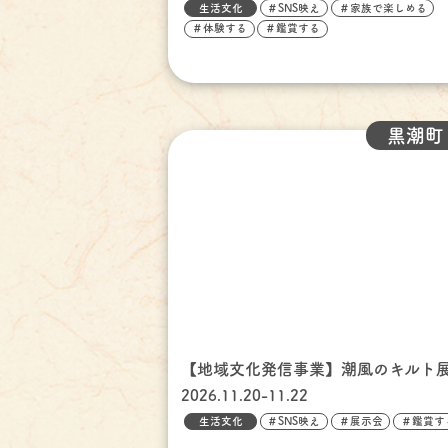
生活文化
＃SNS映え
＃家族で楽しめる
＃体験する
＃鑑賞する
黒潮町
【地域文化発信事業】潮風のキルト
2026.11.20-11.22
生活文化
＃SNS映え
＃展示会
＃鑑賞す