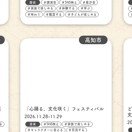
歴史
＃講演会
＃SNS映え
＃展示会
＃家族で楽しめる
＃体験する
＃学ぶ
＃味わう
＃鑑賞する
＃子どもが楽しめる
高知市
展
「心踊る、文化咲く」フェスティバル
2026.11.28-11.29
2
る
音楽
＃SNS映え
＃家族で楽しめる
＃キャラクターに会える
＃交流する