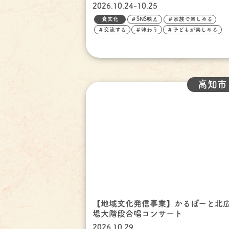
2026.10.24-10.25
食文化
＃SNS映え
＃家族で楽しめる
＃交流する
＃味わう
＃子どもが楽しめる
高知市
【地域文化発信事業】かるぽーと北
場大階段合唱コンサート
2026.10.29