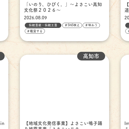
ッ
「いのり、ひびく。」～よさこい高知
【
文化祭２０２６～
道
2026.08.09
2
伝統芸能・伝統工芸
＃SNS映え
＃味わう
＃鑑賞する
高知市
in
【地域文化発信事業】よさこい鳴子踊
I