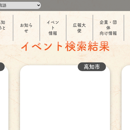
高知
イベン
企業・団
お知ら
広報大
6と
ト
体
せ
使
情報
向け情報
イベント検索結果
高知市