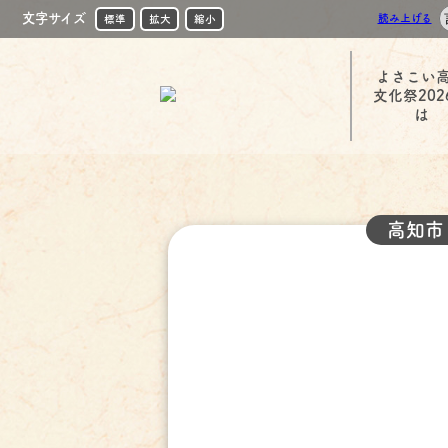
文字サイズ
読み上げる
標準
拡大
縮小
よさこい
文化祭202
は
高知市