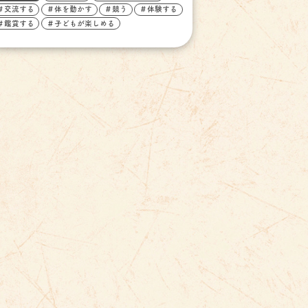
＃交流する
＃体を動かす
＃競う
＃体験する
＃鑑賞する
＃子どもが楽しめる