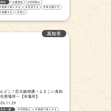
歴史
＃講演会
＃SNS映え
＃家族で楽しめる
＃交流する
＃体を動かす
＃体験する
＃学ぶ
高知市
どんどこ！巨大紙相撲～よさこい高知
文化祭場所～【本場所】
026.11.29
文化一般
＃SNS映え
＃家族で楽しめる