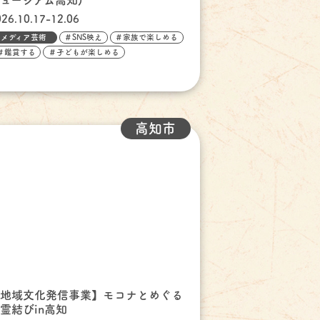
ュージアム高知)
026.10.17-12.06
メディア芸術
＃SNS映え
＃家族で楽しめる
＃鑑賞する
＃子どもが楽しめる
高知市
【地域文化発信事業】モコナとめぐる
霊結びin高知