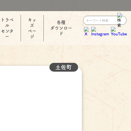
トラベ
キッ
各種
ル
ズ
ダウンロー
センタ
ペー
ド
ー
ジ
土佐町