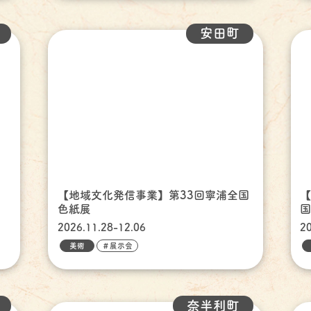
安田町
ッ
【地域文化発信事業】第33回寧浦全国
色紙展
2026.11.28-12.06
2
美術
＃展示会
奈半利町