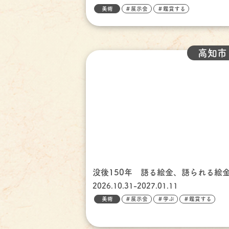
美術
＃展示会
＃鑑賞する
高知市
没後150年 語る絵金、語られる絵
2026.10.31-2027.01.11
美術
＃展示会
＃学ぶ
＃鑑賞する