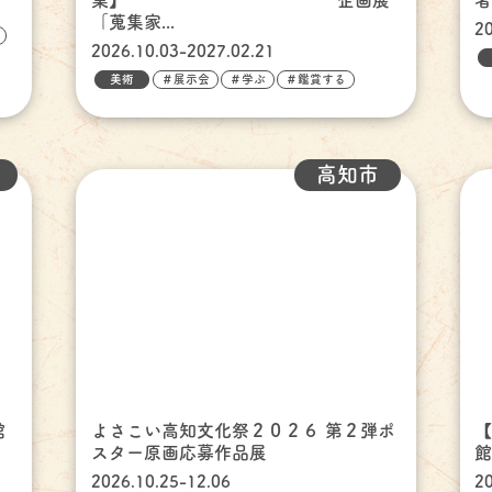
業】 企画展
「蒐集家...
2
2026.10.03-2027.02.21
美術
＃展示会
＃学ぶ
＃鑑賞する
高知市
館
よさこい高知文化祭２０２６ 第２弾ポ
スター原画応募作品展
館
2026.10.25-12.06
2