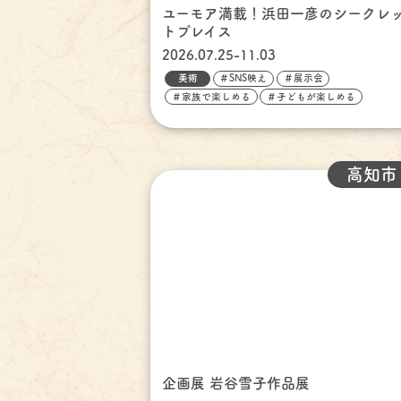
ユーモア満載！浜田一彦のシークレ
トプレイス
2026.07.25-11.03
美術
＃SNS映え
＃展示会
＃家族で楽しめる
＃子どもが楽しめる
高知市
企画展 岩谷雪子作品展