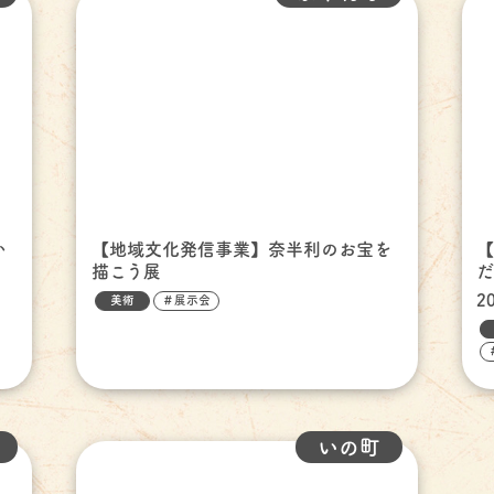
か
【地域文化発信事業】奈半利のお宝を
描こう展
だ
2
美術
＃展示会
いの町