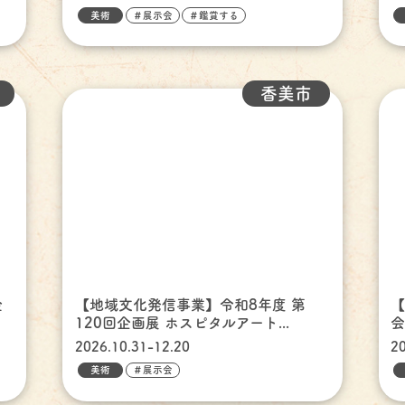
美術
＃展示会
＃鑑賞する
香美市
金
【地域文化発信事業】令和8年度 第
120回企画展 ホスピタルアート...
2026.10.31-12.20
2
美術
＃展示会