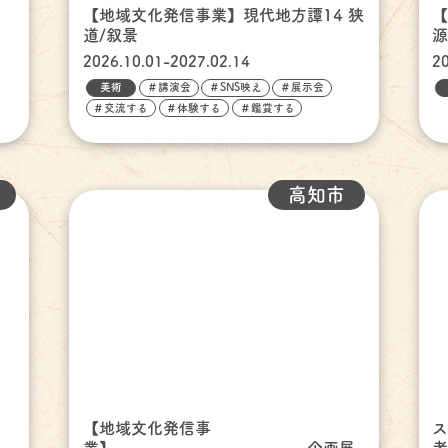
ッ
【地域文化発信事業】現代地方譚14 狭
道/叙景
2026.10.01-2027.02.14
2
美術
＃講演会
＃SNS映え
＃展示会
＃交流する
＃体験する
＃鑑賞する
高知市
【地域文化発信事
ス