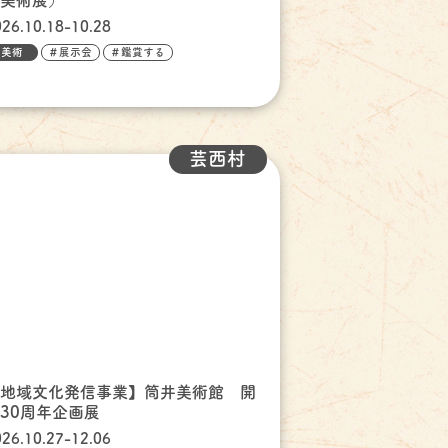
者美術展）
026.10.18-10.28
美術
＃展示会
＃鑑賞する
芸西村
【地域文化発信事業】筒井美術館 開
30周年企画展
026.10.27-12.06