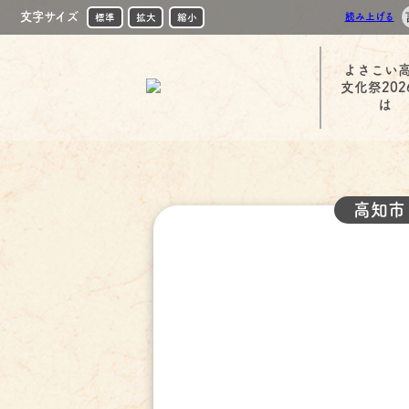
文字サイズ
読み上げる
標準
拡大
縮小
よさこい
文化祭202
は
高知市