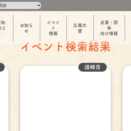
高知
イベン
企業・団
お知ら
広報大
6と
ト
体
せ
使
情報
向け情報
イベント検索結果
須崎市