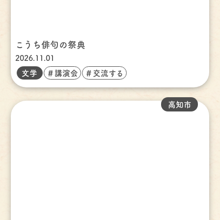
こうち俳句の祭典
2026.11.01
文学
＃講演会
＃交流する
高知市