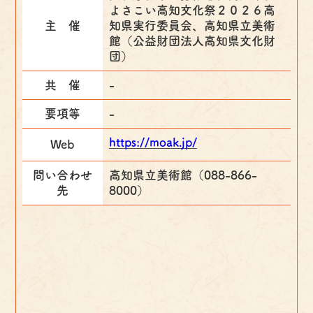
よさこい高知文化祭２０２６高
主 催
知県実行委員会、高知県立美術
館（公益財団法人高知県文化財
団）
共 催
-
要項等
-
https://moak.jp/
Web
問い合わせ
高知県立美術館（088-866-
先
8000）