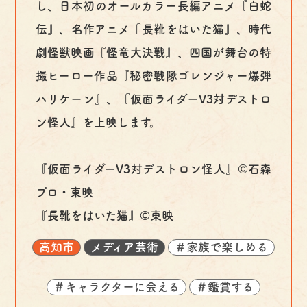
し、日本初のオールカラー長編アニメ『白蛇
伝』、名作アニメ『長靴をはいた猫』、時代
劇怪獣映画『怪竜大決戦』、四国が舞台の特
撮ヒーロー作品『秘密戦隊ゴレンジャー爆弾
ハリケーン』、『仮面ライダーV3対デストロ
ン怪人』を上映します。
『仮面ライダーV3対デストロン怪人』©石森
プロ・東映
『長靴をはいた猫』©東映
高知市
メディア芸術
＃家族で楽しめる
＃キャラクターに会える
＃鑑賞する