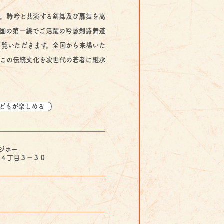
。詩吟と共演する剣舞及び扇舞を高
国の第一線でご活躍の吟詠剣詩舞道
覧いただきます。全国から来場いた
この伝統文化を次世代の若者に継承
どもが楽しめる
ジホー
３－３０