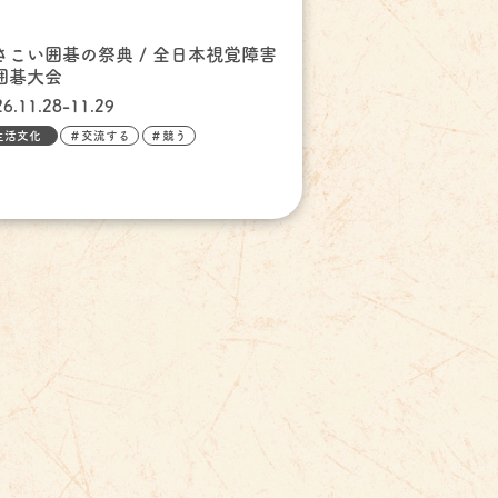
さこい囲碁の祭典 / 全日本視覚障害
囲碁大会
26.11.28-11.29
生活文化
＃交流する
＃競う