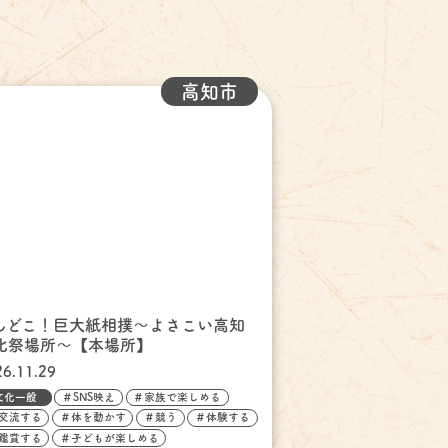
高知市
んどこ！巨大紙相撲～よさこい高知
化祭場所～【本場所】
26.11.29
文化一般
＃SNS映え
＃家族で楽しめる
交流する
＃体を動かす
＃競う
＃体験する
鑑賞する
＃子どもが楽しめる