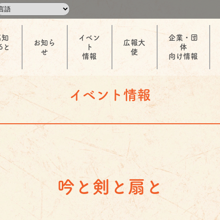
高知
イベン
企業・団
お知ら
広報大
6と
ト
体
せ
使
情報
向け情報
イベント情報
吟と剣と扇と