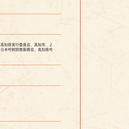
６高知県実行委員会、高知市、よ
人日本吟剣詩舞振興会、高知県吟