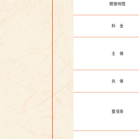
開催時間
料 金
主 催
共 催
要項等