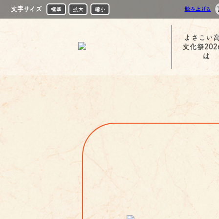
文字サイズ
読み上げる
標準
拡大
縮小
よさこい
文化祭202
は