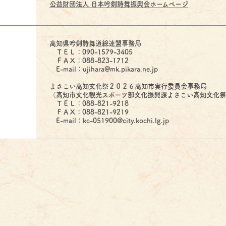
公益財団法人 日本吟剣詩舞振興会ホームページ
高知県吟剣詩舞道総連盟事務局
ＴＥＬ：090-1579-3405
ＦＡＸ：088-823-1712
E-mail：ujihara@mk.pikara.ne.jp
よさこい高知文化祭２０２６高知市実行委員会事務局
（高知市文化観光スポーツ部文化振興課よさこい高知文化
ＴＥＬ：088-821-9218
ＦＡＸ：088-821-9219
E-mail：kc-051900@city.kochi.lg.jp