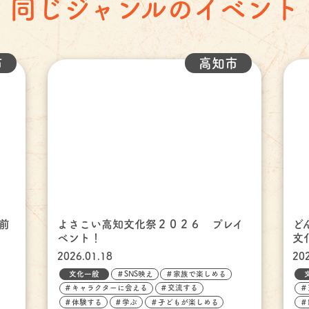
同じジャンルのイベント
市
高知市
前
よさこい高知文化祭２０２６ プレイ
ど
ベント！
文
2026.01.18
20
文化一般
＃SNS映え
＃家族で楽しめる
＃キャラクターに会える
＃交流する
＃
＃体験する
＃学ぶ
＃子どもが楽しめる
＃