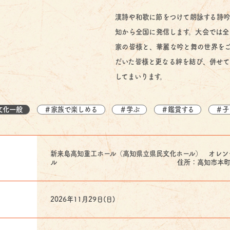
漢詩や和歌に節をつけて朗詠する詩吟
知から全国に発信します。大会では全
家の皆様と、華麗な吟と舞の世界をご
だいた皆様と更なる絆を結び、併せて
してまいります。
文化一般
＃家族で楽しめる
＃学ぶ
＃鑑賞する
＃子
新来島高知重工ホール（高知県立県民文化ホール） オレン
ル 住所：高知市本町４丁目
2026年11月29日(日)