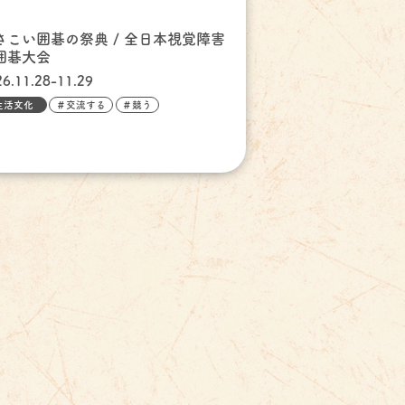
さこい囲碁の祭典 / 全日本視覚障害
囲碁大会
26.11.28-11.29
生活文化
＃交流する
＃競う