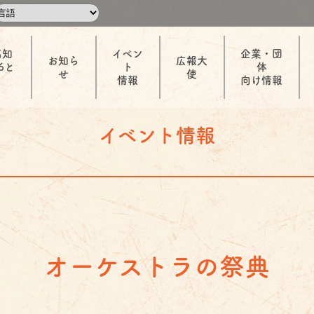
高知
イベン
企業・団
お知ら
広報大
6と
ト
体
せ
使
情報
向け情報
イベント情報
オーケストラの祭典