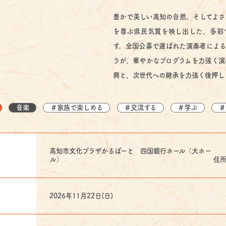
豊かで美しい高知の自然、そしてよさ
を尊ぶ県民気質を映し出した、多彩
す。全国公募で選ばれた演奏者による
ラが、華やかなプログラムを力強く演
興と、次世代への継承を力強く後押し
音楽
＃家族で楽しめる
＃交流する
＃学ぶ
＃
高知市文化プラザかるぽーと 四国銀行ホール（大ホー
ル） 住所：高知市九反
2026年11月22日(日)