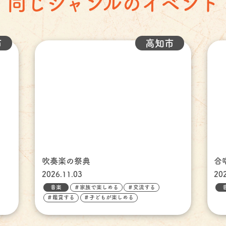
同じジャンルのイベント
市
高知市
吹奏楽の祭典
合
2026.11.03
20
音楽
＃家族で楽しめる
＃交流する
＃鑑賞する
＃子どもが楽しめる