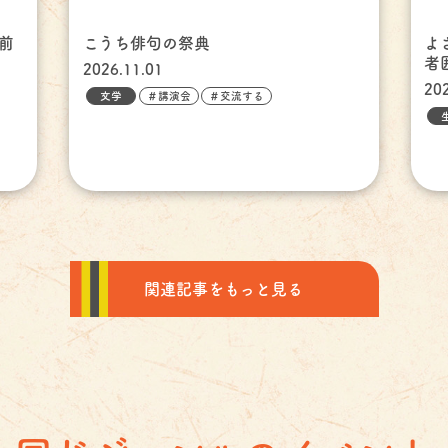
前
こうち俳句の祭典
よ
者
2026.11.01
20
文学
＃講演会
＃交流する
関連記事をもっと見る