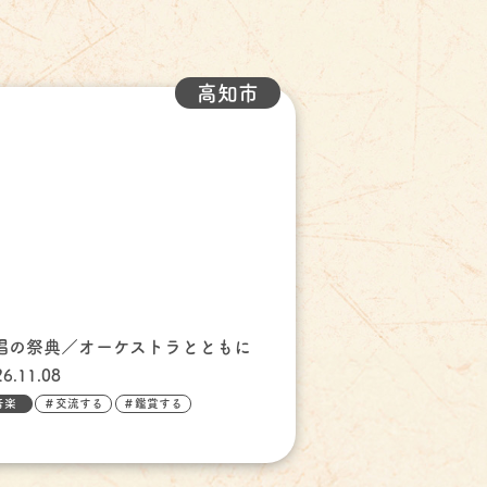
高知市
唱の祭典／オーケストラとともに
26.11.08
音楽
＃交流する
＃鑑賞する