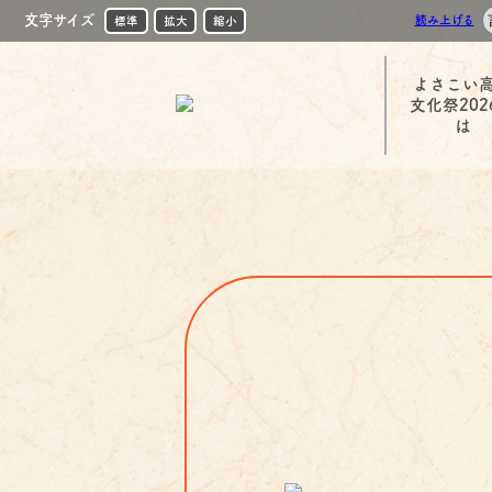
文字サイズ
読み上げる
標準
拡大
縮小
よさこい
文化祭202
は