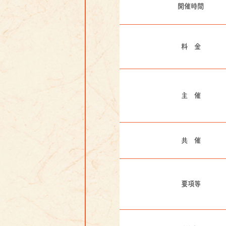
開催時間
料 金
主 催
共 催
要項等