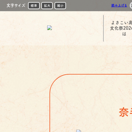
文字サイズ
読み上げる
標準
拡大
縮小
よさこい
文化祭202
は
奈