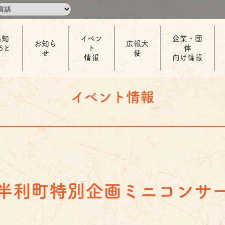
高知
イベン
企業・団
お知ら
広報大
6と
ト
体
せ
使
情報
向け情報
イベント情報
半利町特別企画ミニコンサ