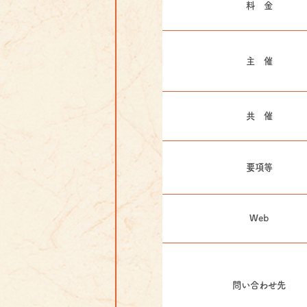
料 金
主 催
共 催
要項等
Web
問い合わせ先