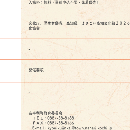
入場料：無料（事前申込不要・先着優先）
文化庁、厚生労働省、高知県、よさこい高知文化祭２０２
化協会
-
開催要項
-
奈半利町教育委員会
ＴＥＬ：0887-38-8188
ＦＡＸ：0887-38-8166
E-mail：kyouikuiinkai@town.nahari.kochi.jp