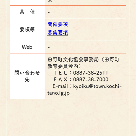
共 催
-
開催要項
要項等
募集要項
Web
-
田野町文化協会事務局（田野町
教育委員会内）
問い合わせ
ＴＥＬ：0887-38-2511
先
ＦＡＸ：0887-38-7000
E-mail：kyoiku@town.kochi-
tano.lg.jp