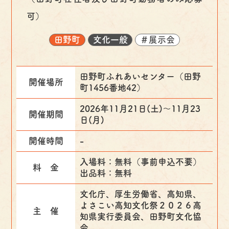
可）
田野町
文化一般
＃展示会
田野町ふれあいセンター（田野
開催場所
町1456番地42）
2026年11月21日(土)〜11月23
開催期間
日(月)
開催時間
-
入場料：無料（事前申込不要）
料 金
出品料：無料
文化庁、厚生労働省、高知県、
よさこい高知文化祭２０２６高
主 催
知県実行委員会、田野町文化協
会