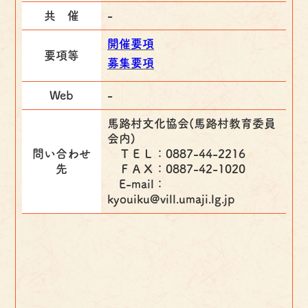
共 催
-
開催要項
要項等
募集要項
Web
-
馬路村文化協会(馬路村教育委員
会内)
問い合わせ
ＴＥＬ：0887-44-2216
先
ＦＡＸ：0887-42-1020
E-mail：
kyouiku@vill.umaji.lg.jp