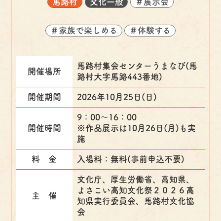
馬路村
文化一般
＃展示会
＃家族で楽しめる
＃体験する
馬路村集会センターうまなび(馬
開催場所
路村大字馬路443番地)
開催期間
2026年10月25日(日)
9：00～16：00
開催時間
※作品展示は10月26日(月)も実
施
料 金
入場料：無料(事前申込不要)
文化庁、厚生労働省、高知県、
よさこい高知文化祭２０２６高
主 催
知県実行委員会、馬路村文化協
会