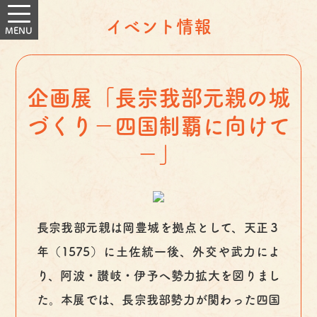
イベント情報
企画展「長宗我部元親の城
づくり－四国制覇に向けて
－」
長宗我部元親は岡豊城を拠点として、天正３
年（1575）に土佐統一後、外交や武力によ
り、阿波・讃岐・伊予へ勢力拡大を図りまし
た。本展では、長宗我部勢力が関わった四国