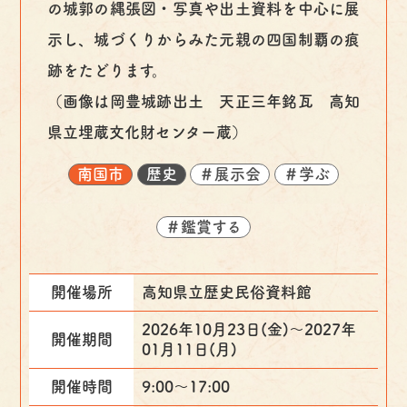
の城郭の縄張図・写真や出土資料を中心に展
示し、城づくりからみた元親の四国制覇の痕
跡をたどります。
（画像は岡豊城跡出土 天正三年銘瓦 高知
県立埋蔵文化財センター蔵）
南国市
歴史
＃展示会
＃学ぶ
＃鑑賞する
開催場所
高知県立歴史民俗資料館
2026年10月23日(金)〜2027年
開催期間
01月11日(月)
開催時間
9:00～17:00