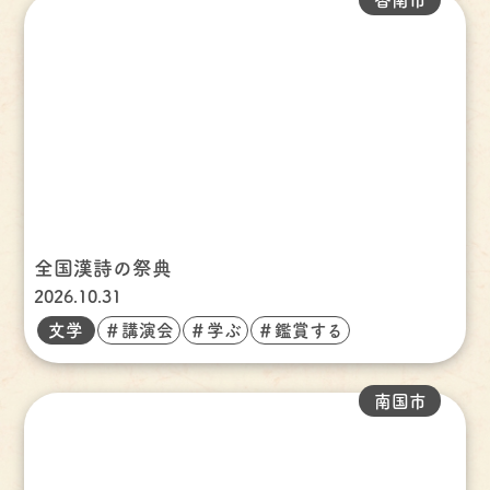
全国漢詩の祭典
2026.10.31
文学
＃講演会
＃学ぶ
＃鑑賞する
南国市