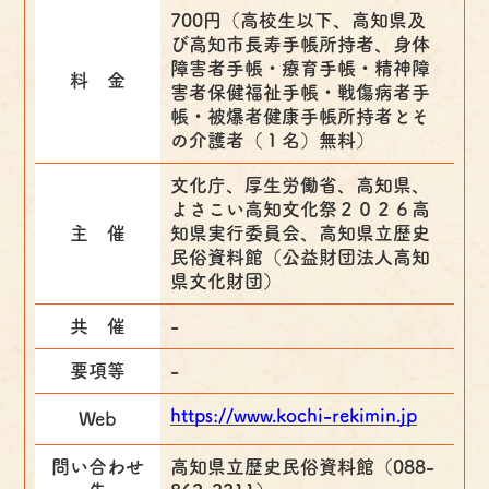
700円（高校生以下、高知県及
び高知市長寿手帳所持者、身体
障害者手帳・療育手帳・精神障
料 金
害者保健福祉手帳・戦傷病者手
帳・被爆者健康手帳所持者とそ
の介護者（１名）無料）
文化庁、厚生労働省、高知県、
よさこい高知文化祭２０２６高
主 催
知県実行委員会、高知県立歴史
民俗資料館（公益財団法人高知
県文化財団）
共 催
-
要項等
-
https://www.kochi-rekimin.jp
Web
問い合わせ
高知県立歴史民俗資料館（088-