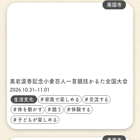
南国市
黒岩涙香記念小倉百人一首競技かるた全国大会
2026.10.31-11.01
生活文化
＃家族で楽しめる
＃交流する
＃体を動かす
＃競う
＃体験する
＃子どもが楽しめる
香南市