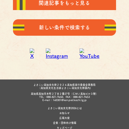
関連記事をもっと見る
新しい条件で検索する
よさこい高知文化祭２０２６高知県実行委員会事務局
（高知県文化生活部よさこい高知文化祭課内)
高知県高知市本町２丁目２番27号（ＣＭＪ高知ビル３階）
TEL：088-821-9450、FAX：088-821-9453
E-mail：140301@ken.pref.kochi.lg.jp
よさこい高知文化祭2026とは
お知らせ
広報大使
企業・団体向け情報
キッズページ