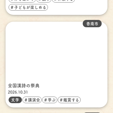
＃子どもが楽しめる
香南市
全国漢詩の祭典
2026.10.31
文学
＃講演会
＃学ぶ
＃鑑賞する