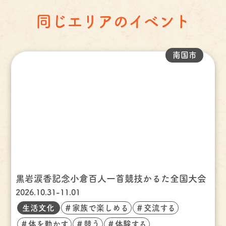
同じエリアのイベント
南国市
黒岩涙香記念小倉百人一首競技かるた全国大会
2026.10.31-11.01
生活文化
＃家族で楽しめる
＃交流する
＃体を動かす
＃競う
＃体験する