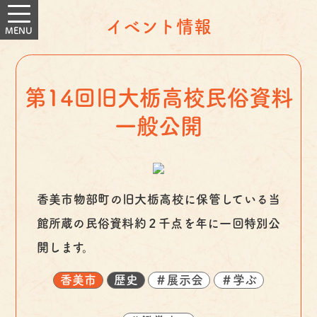
イベント情報
第14回旧大栃高校民俗資料
一般公開
香美市物部町の旧大栃高校に保管している当
館所蔵の民俗資料約２千点を年に一回特別公
開します。
香美市
歴史
＃展示会
＃学ぶ