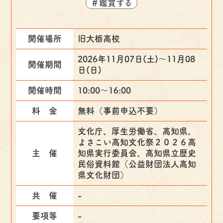
＃鑑賞する
開催場所
旧大栃高校
2026年11月07日(土)〜11月08
開催期間
日(日)
開催時間
10:00～16:00
料 金
無料（事前申込不要）
文化庁、厚生労働省、高知県、
よさこい高知文化祭２０２６高
主 催
知県実行委員会、高知県立歴史
民俗資料館（公益財団法人高知
県文化財団）
共 催
-
要項等
-