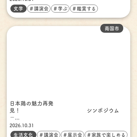
文学
＃講演会
＃学ぶ
＃鑑賞する
南国市
日本鶏の魅力再発
見！ シンポジウム
－...
2026.10.31
生活文化
＃講演会
＃展示会
＃家族で楽しめる