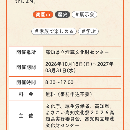
介します。
南国市
歴史
＃展示会
＃家族で楽しめる
＃学ぶ
開催場所
高知県立埋蔵文化財センター
2026年10月18日(日)〜2027年
開催期間
03月31日(水)
開催時間
8:30～17:00
料 金
無料（事前申込不要）
文化庁、厚生労働省、高知県、
よさこい高知文化祭２０２６高
主 催
知県実行委員会、高知県立埋蔵
文化財センター