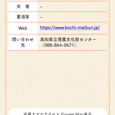
共 催
-
要項等
-
https://www.kochi-maibun.jp/
Web
問い合わせ
高知県立埋蔵文化財センター
先
（088-864-0671）
会場までのアクセス Google Map表示