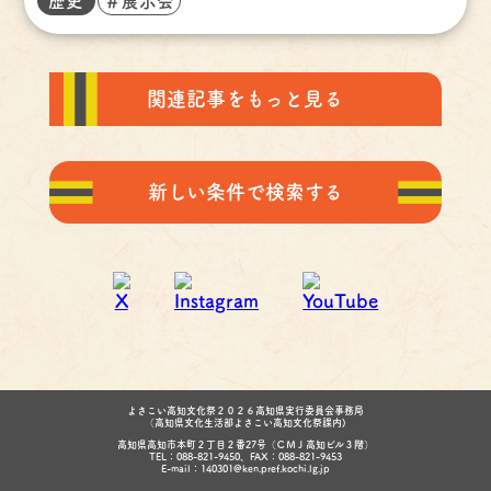
歴史
＃展示会
関連記事をもっと見る
新しい条件で検索する
よさこい高知文化祭２０２６高知県実行委員会事務局
（高知県文化生活部よさこい高知文化祭課内)
高知県高知市本町２丁目２番27号（ＣＭＪ高知ビル３階）
TEL：088-821-9450、FAX：088-821-9453
E-mail：140301@ken.pref.kochi.lg.jp