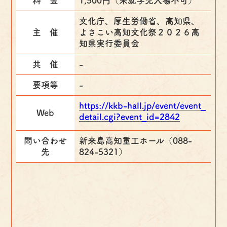
料 金
1,500円（未就学児入場不可）
文化庁、厚生労働省、高知県、
主 催
よさこい高知文化祭２０２６高
知県実行委員会
共 催
-
要項等
-
https://kkb-hall.jp/event/event_
Web
detail.cgi?event_id=2842
問い合わせ
新来島高知重工ホール（088-
先
824-5321）