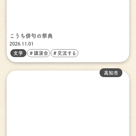
こうち俳句の祭典
2026.11.01
文学
＃講演会
＃交流する
高知市