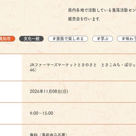
県内各地で活動している集落活動セン
販売会を行います。
高知市
文化一般
＃家族で楽しめる
＃学ぶ
＃味わ
JAファーマーズマーケットとさのさと とさこみち・ぽけっ
46）
2026年11月08日(日)
9:00～15:00
無料（事前申込不要）