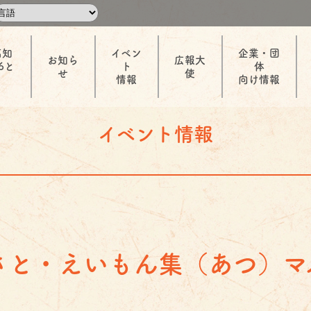
高知
イベン
企業・団
お知ら
広報大
6と
ト
体
せ
使
情報
向け情報
イベント情報
さと・えいもん集（あつ）マ