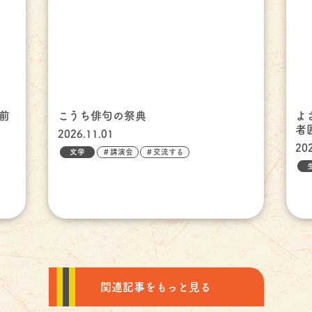
前
こうち俳句の祭典
よ
者
2026.11.01
20
文学
＃講演会
＃交流する
関連記事をもっと見る