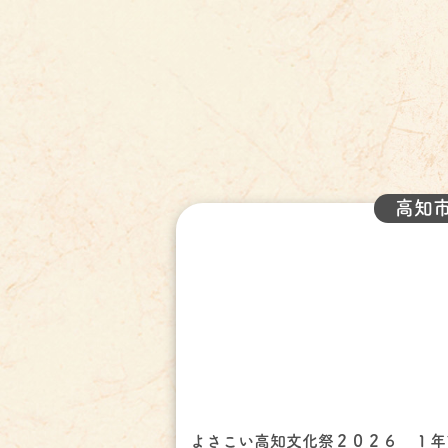
高知
よさこい高知文化祭２０２６ １年