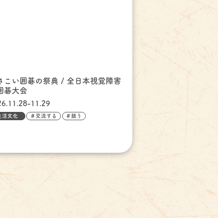
さこい囲碁の祭典 / 全日本視覚障害
囲碁大会
26.11.28-11.29
生活文化
＃交流する
＃競う