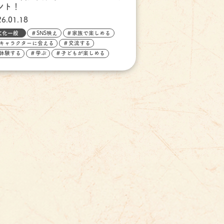
ント！
26.01.18
文化一般
＃SNS映え
＃家族で楽しめる
キャラクターに会える
＃交流する
体験する
＃学ぶ
＃子どもが楽しめる