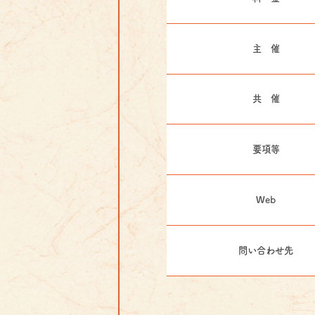
主 催
共 催
要項等
Web
問い合わせ先