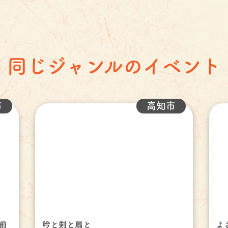
同じジャンルのイベント
市
高知市
前
吟と剣と扇と
よ