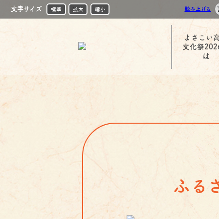
文字サイズ
読み上げる
標準
拡大
縮小
よさこい
文化祭202
は
ふる