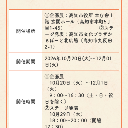
①企画展：高知市役所 本庁舎１
階 玄関ホール（高知市本町5丁
目1-45） ②ステ
開催場所
ージ発表：高知市文化プラザか
るぽーと北広場（高知市九反田
2-1）
2026年10月20日(火)〜12月01
開催期間
日(火)
①企画展
10月20日（火）～12月1日
（火）
9：00～16：30（土・日・祝
開催時間
日を除く）
②ステージ発表
10月29日（木）
18：00～20：00（開場
17：30）