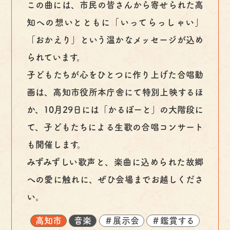
この曲には、市民の皆さんから寄せられた高
知への想いとともに「いってらっしゃい」
「おかえり」という温かなメッセージが込め
られています。
子どもたちが心をひとつに作り上げた合唱動
画は、高知市役所本庁舎にて特別上映するほ
か、10月29日には「かるぽーと」の大階段に
て、子どもたちによる生歌の合唱コンサート
も開催します。
みずみずしい歌声と、楽曲に込められた故郷
への愛に触れに、ぜひ会場までお越しくださ
い。
高知市
音楽
＃展示会
＃鑑賞する