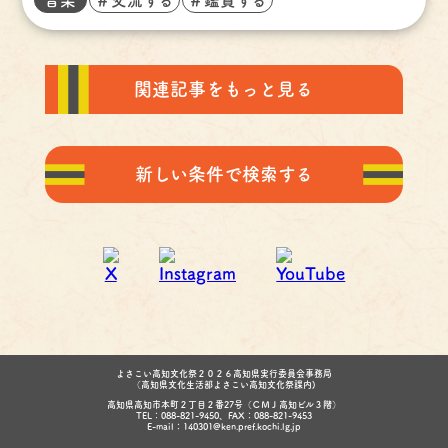
関連記事をもっと見る
新しい条件で検索する
よさこい高知文化祭２０２６高知県実行委員会事務局
（高知県文化生活部よさこい高知文化祭課内)
高知県高知市本町２丁目２番27号（ＣＭＪ高知ビル３階）
TEL：088-821-9450、FAX：088-821-9453
E-mail：140301@ken.pref.kochi.lg.jp