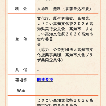
料 金
入場料：無料（事前申込不要）
文化庁、厚生労働省、高知県、
よさこい高知文化祭２０２６高
知県実行委員会、高知市、よさ
こい高知文化祭２０２６高知市
主 催
実行委員
（協力：公益財団法人高知市文
化振興事業団、高知市文化プラ
ザ共同企業体）
共 催
-
開催要項
要項等
Web
-
よさこい高知文化祭２０２６高
知市実行委員会事務局