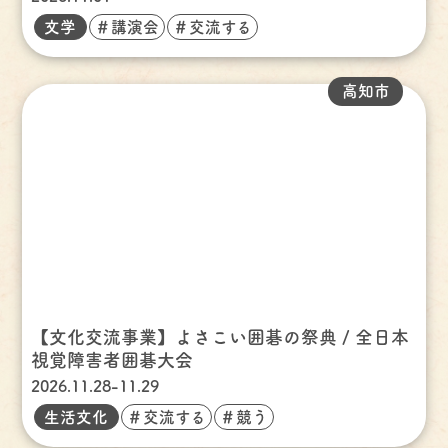
文学
＃講演会
＃交流する
高知市
【文化交流事業】よさこい囲碁の祭典 / 全日本
視覚障害者囲碁大会
2026.11.28-11.29
生活文化
＃交流する
＃競う