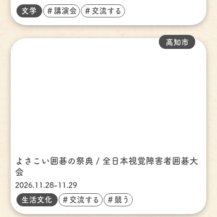
文学
＃講演会
＃交流する
高知市
よさこい囲碁の祭典 / 全日本視覚障害者囲碁大
会
2026.11.28-11.29
生活文化
＃交流する
＃競う