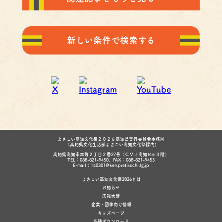
新しい条件で検索する
よさこい高知文化祭２０２６高知県実行委員会事務局
（高知県文化生活部よさこい高知文化祭課内)
高知県高知市本町２丁目２番27号（ＣＭＪ高知ビル３階）
TEL：088-821-9450、FAX：088-821-9453
E-mail：140301@ken.pref.kochi.lg.jp
よさこい高知文化祭2026とは
お知らせ
広報大使
企業・団体向け情報
キッズページ
各種ダウンロード