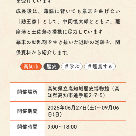
を受けています。
成長後は、藩論に背いても意志を曲げない
「勤王家」として、中岡慎太郎とともに、薩
摩藩と土佐藩の提携に尽力しています。
幕末の動乱期を生き抜いた退助の足跡を、関
係資料から紹介します。
高知市
歴史
＃学ぶ
＃鑑賞する
高知県立高知城歴史博物館（高
開催場所
知県高知市追手筋2-7-5）
2026年06月27日(土)〜09月06
開催期間
日(日)
開催時間
9:00～18:00