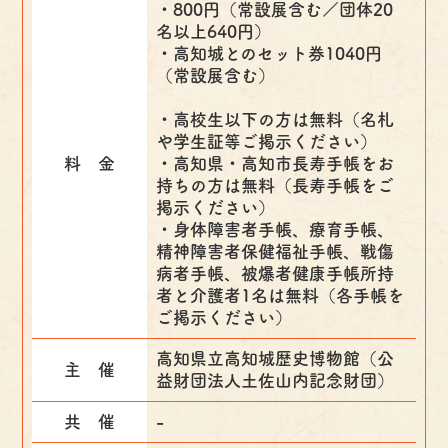
・800円（常設展含む／団体20
名以上640円）
・高知城とのセット券1040円
（常設展含む）
・高校生以下の方は無料（名札
や学生証等ご掲示ください）
料 金
・高知県・高知市長寿手帳をお
持ちの方は無料（長寿手帳をご
掲示ください）
・身体障害者手帳、療育手帳、
精神障害者保健福祉手帳、戦傷
病者手帳、被爆者健康手帳所持
者と介護者1名は無料（各手帳を
ご掲示ください）
高知県立高知城歴史博物館（公
主 催
益財団法人土佐山内記念財団）
共 催
-