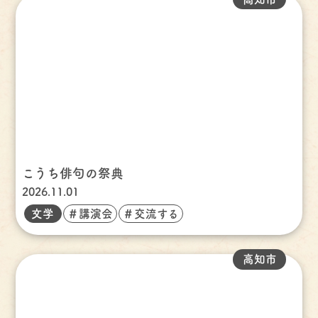
こうち俳句の祭典
2026.11.01
文学
＃講演会
＃交流する
高知市