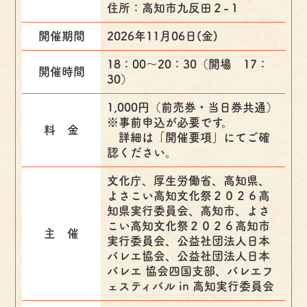
住所：高知市九反田２-１
開催期間
2026年11月06日(金)
18：00～20：30（開場 17：
開催時間
30）
1,000円（前売券・当日券共通）
※事前申込が必要です。
料 金
詳細は「開催要項」にてご確
認ください。
文化庁、厚生労働省、高知県、
よさこい高知文化祭２０２６高
知県実行委員会、高知市、よさ
こい高知文化祭２０２６高知市
主 催
実行委員会、公益社団法人日本
バレエ協会、公益社団法人日本
バレエ 協会四国支部、バレエフ
ェスティバル in 高知実行委員会