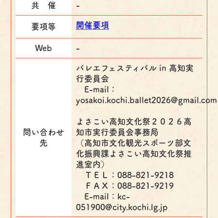
共 催
-
開催要項
要項等
Web
-
バレエフェスティバル in 高知実
行委員会
E-mail：
yosakoi.kochi.ballet2026@gmail.com
よさこい高知文化祭２０２６高
問い合わせ
知市実行委員会事務局
先
（高知市文化観光スポーツ部文
化振興課よさこい高知文化祭推
進室内）
ＴＥＬ：088-821-9218
ＦＡＸ：088-821-9219
E-mail：kc-
051900@city.kochi.lg.jp