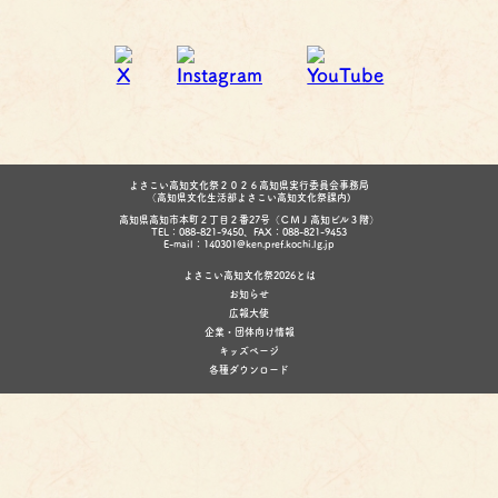
よさこい高知文化祭２０２６高知県実行委員会事務局
（高知県文化生活部よさこい高知文化祭課内)
高知県高知市本町２丁目２番27号（ＣＭＪ高知ビル３階）
TEL：088-821-9450、FAX：088-821-9453
E-mail：140301@ken.pref.kochi.lg.jp
よさこい高知文化祭2026とは
お知らせ
広報大使
企業・団体向け情報
キッズページ
各種ダウンロード