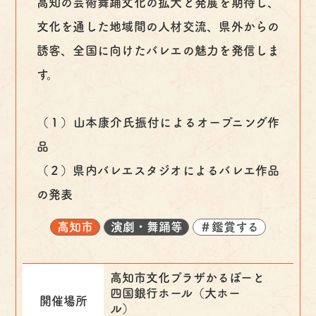
高知の芸術舞踊文化の拡大と発展を期待し、
文化を通した地域間の人材交流、県外からの
誘客、全国に向けたバレエの魅力を発信しま
す。
（１）山本康介氏振付によるオープニング作
品
（２）県内バレエスタジオによるバレエ作品
の発表
高知市
演劇・舞踊等
＃鑑賞する
高知市文化プラザかるぽーと
四国銀行ホール（大ホー
開催場所
ル