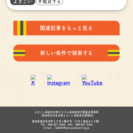
よさこい
＃鑑賞する
関連記事をもっと見る
新しい条件で検索する
よさこい高知文化祭２０２６高知県実行委員会事務局
（高知県文化生活部よさこい高知文化祭課内)
高知県高知市本町２丁目２番27号（ＣＭＪ高知ビル３階）
TEL：088-821-9450、FAX：088-821-9453
E-mail：140301@ken.pref.kochi.lg.jp