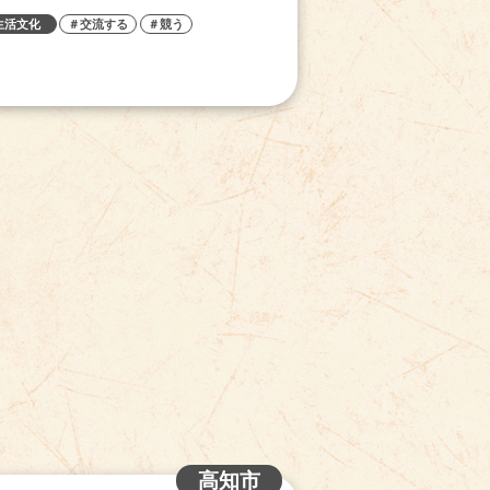
生活文化
＃交流する
＃競う
高知市