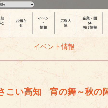
高知
イベン
企業・団
お知ら
広報大
6と
ト
体
せ
使
情報
向け情報
イベント情報
さこい高知 宵の舞～秋の