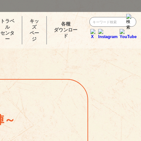
トラベ
キッ
各種
ル
ズ
ダウンロー
センタ
ペー
ド
ー
ジ
陣～