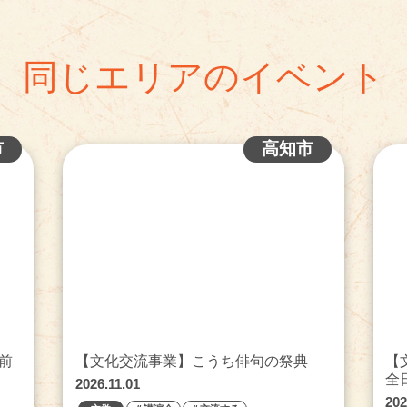
同じエリアのイベント
市
高知市
前
【文化交流事業】こうち俳句の祭典
【
全
2026.11.01
202