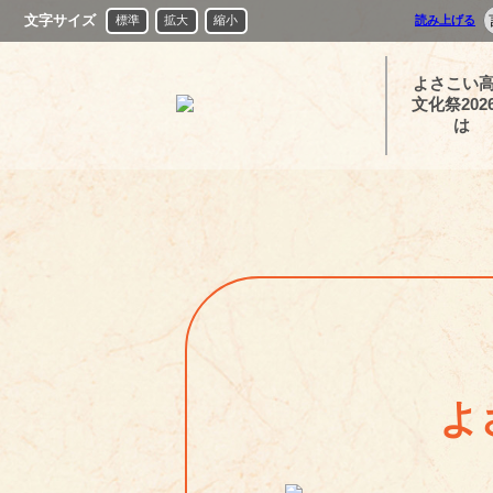
文字サイズ
標準
拡大
縮小
読み上げる
よさこい
文化祭202
は
よ