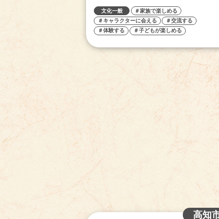
文化一般
＃家族で楽しめる
＃キャラクターに会える
＃交流する
＃体験する
＃子どもが楽しめる
高知