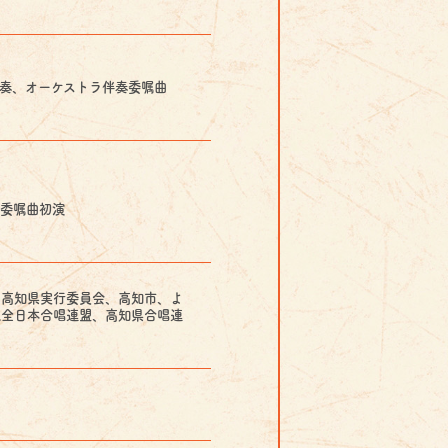
団演奏、オーケストラ伴奏委嘱曲
委嘱曲初演
６高知県実行委員会、高知市、よ
人全日本合唱連盟、高知県合唱連