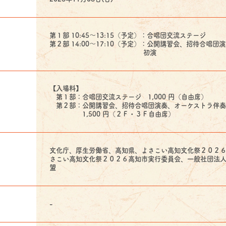
第１部 10:45～13:15（予定）：合唱団交流ステージ
第２部 14:00～17:10（予定）：公開講習会、招待合唱
初演
【入場料】
第１部：合唱団交流ステージ 1,000 円（自由席）
第２部：公開講習会、招待合唱団演奏、オーケストラ伴奏
1,500 円（２Ｆ・３Ｆ自由席）
文化庁、厚生労働省、高知県、よさこい高知文化祭２０２
さこい高知文化祭２０２６高知市実行委員会、一般社団法
盟
-