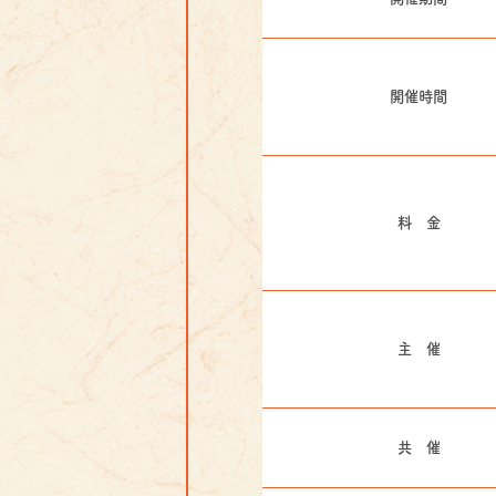
開催時間
料 金
主 催
共 催