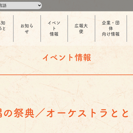
高知
イベン
企業・団
お知ら
広報大
6と
ト
体
せ
使
情報
向け情報
イベント情報
唱の祭典／オーケストラとと