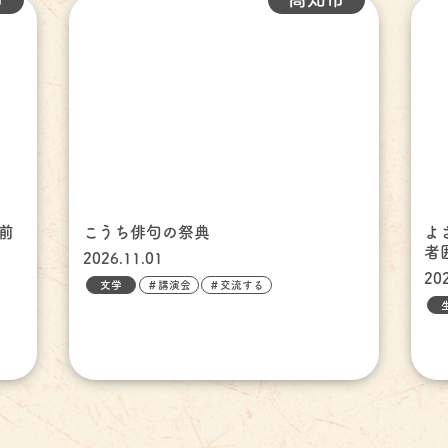
前
こうち俳句の祭典
よ
者
2026.11.01
20
文学
＃講演会
＃交流する