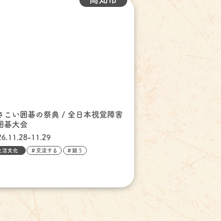
さこい囲碁の祭典 / 全日本視覚障害
囲碁大会
26.11.28-11.29
生活文化
＃交流する
＃競う