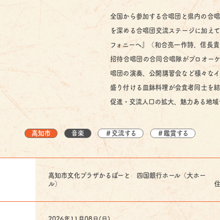
全国から参加する合唱団と県内の合唱
を深める合唱団交流ステージに加えて
フォニーへ』（和合亮一作詩、信長貴
招待合唱団の合同合唱隊がプロオーケ
唱団の演奏、公開講習会など様々なイ
盛り付ける皿鉢料理が会食者同士を結
促進・交流人口の拡大、魅力ある地域
高知市
音楽
＃交流する
＃鑑賞する
高知市文化プラザかるぽーと 四国銀行ホール（大ホー
ル） 住所：高知市九
2026年11月08日(日)