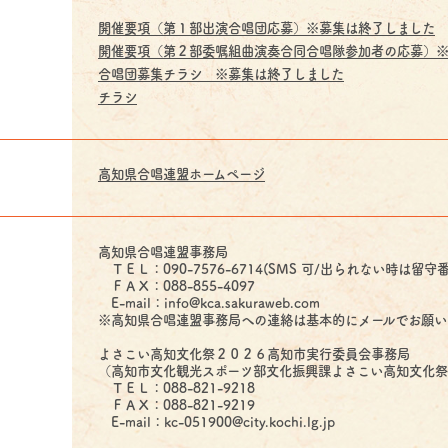
開催要項（第１部出演合唱団応募）※募集は終了しました
開催要項（第２部委嘱組曲演奏合同合唱隊参加者の応募）
合唱団募集チラシ ※募集は終了しました
チラシ
高知県合唱連盟ホームページ
高知県合唱連盟事務局
ＴＥＬ：090-7576-6714(SMS 可/出られない時は
ＦＡＸ：088-855-4097
E-mail：info@kca.sakuraweb.com
※高知県合唱連盟事務局への連絡は基本的にメールでお願い
よさこい高知文化祭２０２６高知市実行委員会事務局
（高知市文化観光スポーツ部文化振興課よさこい高知文化
ＴＥＬ：088-821-9218
ＦＡＸ：088-821-9219
E-mail：kc-051900@city.kochi.lg.jp