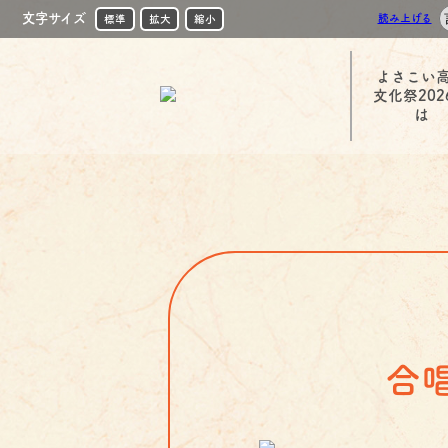
文字サイズ
読み上げる
標準
拡大
縮小
よさこい
文化祭202
は
合