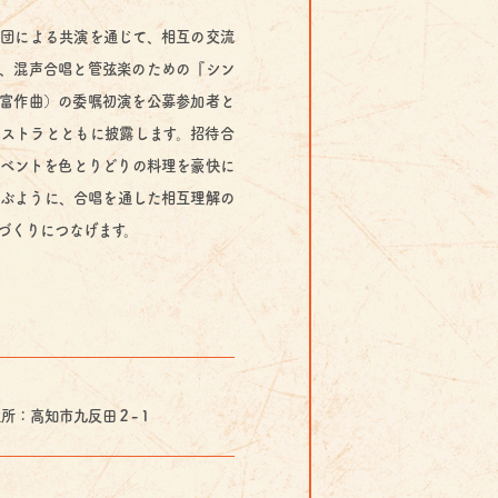
団による共演を通じて、相互の交流
、混声合唱と管弦楽のための『シン
富作曲）の委嘱初演を公募参加者と
ストラとともに披露します。招待合
ベントを色とりどりの料理を豪快に
ぶように、合唱を通した相互理解の
づくりにつなげます。
反田２-１