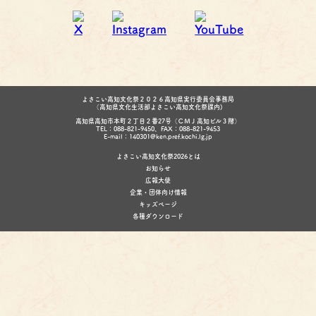
よさこい高知文化祭２０２６高知県実行委員会事務局
（高知県文化生活部よさこい高知文化祭課内)
高知県高知市本町２丁目２番27号（ＣＭＪ高知ビル３階）
TEL：088-821-9450、FAX：088-821-9453
E-mail：140301@ken.pref.kochi.lg.jp
よさこい高知文化祭2026とは
お知らせ
広報大使
企業・団体向け情報
キッズページ
各種ダウンロード