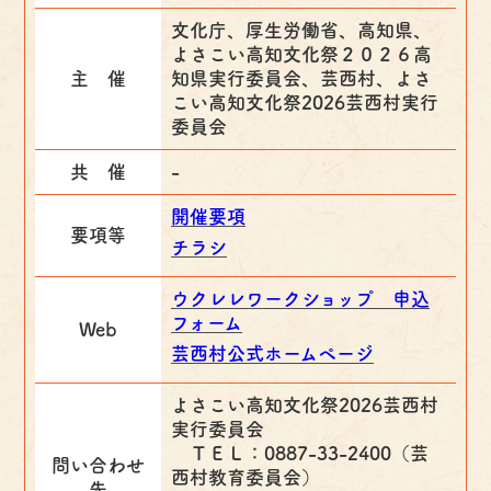
文化庁、厚生労働省、高知県、
よさこい高知文化祭２０２６高
主 催
知県実行委員会、芸西村、よさ
こい高知文化祭2026芸西村実行
委員会
共 催
-
開催要項
要項等
チラシ
ウクレレワークショップ 申込
フォーム
Web
芸西村公式ホームページ
よさこい高知文化祭2026芸西村
実行委員会
ＴＥＬ：0887-33-2400（芸
問い合わせ
西村教育委員会）
先