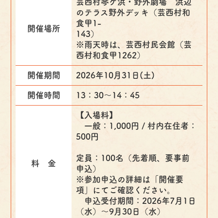
芸西村琴ケ浜・野外劇場 浜辺
のテラス野外デッキ（芸西村和
食甲1-
開催場所
143
※雨天時は、芸西村民会館（芸
西村和食甲1262）
開催期間
2026年10月31日(土)
開催時間
13：30～14：45
【入場料】
一般：1,000円 / 村内在住者：
500円
定員：100名（先着順、要事前
料 金
申込）
※参加申込の詳細は「開催要
項」にてご確認ください。
申込受付期間：2026年7月1日
（水）～9月30日（水）