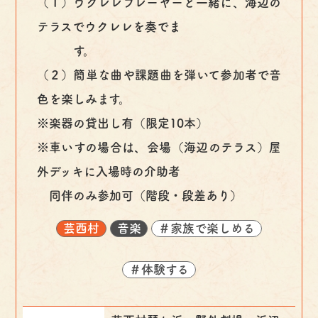
（１）ウクレレプレーヤーと一緒に、海辺の
テラスでウクレレを奏でま
す。
（２）簡単な曲や課題曲を弾いて参加者で音
色を楽しみます。
※楽器の貸出し有（限定10本）
※車いすの場合は、会場（海辺のテラス）屋
外デッキに入場時の介助者
同伴のみ参加可（階段・段差あり）
芸西村
音楽
＃家族で楽しめる
＃体験する