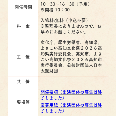
10：30～16：30（予定）
開催時間
※開場 10：00
入場料:無料（申込不要）
料 金
※整理券はありませんので、お
早めにお越しください。
文化庁、厚生労働省、高知県、
よさこい高知文化祭２０２６高
知県実行委員会、高知市、よさ
主 催
こい高知文化祭２０２６高知市
実行委員会、公益財団法人日本
太鼓財団
共 催
-
開催要項（出演団体の募集は終
了しました）
要項等
応募用紙（出演団体の募集は終
了しました）