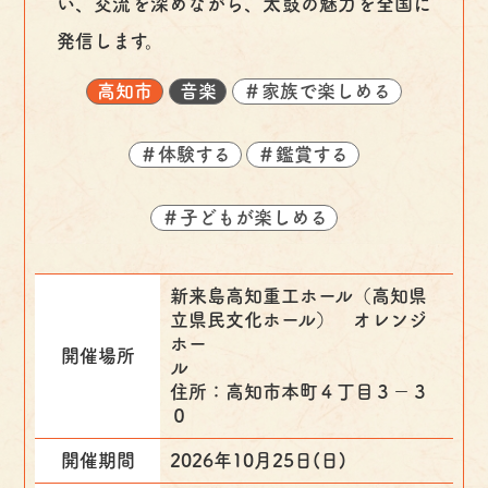
い、交流を深めながら、太鼓の魅力を全国に
発信します。
高知市
音楽
＃家族で楽しめる
＃体験する
＃鑑賞する
＃子どもが楽しめる
新来島高知重工ホール（高知県
立県民文化ホール） オレンジ
ホー
開催場所
住所：高知市本町４丁目３－３
０
開催期間
2026年10月25日(日)