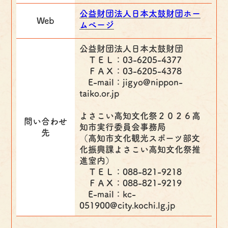
公益財団法人日本太鼓財団ホー
Web
ムページ
公益財団法人日本太鼓財団
ＴＥＬ：03-6205-4377
ＦＡＸ：03-6205-4378
E-mail：jigyo@nippon-
taiko.or.jp
よさこい高知文化祭２０２６高
問い合わせ
知市実行委員会事務局
先
（高知市文化観光スポーツ部文
化振興課よさこい高知文化祭推
進室内）
ＴＥＬ：088-821-9218
ＦＡＸ：088-821-9219
E-mail：kc-
051900@city.kochi.lg.jp