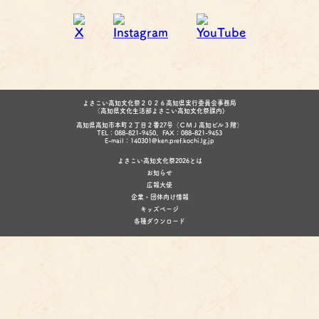
よさこい高知文化祭２０２６高知県実行委員会事務局
（高知県文化生活部よさこい高知文化祭課内)
高知県高知市本町２丁目２番27号（ＣＭＪ高知ビル３階）
TEL：088-821-9450、FAX：088-821-9453
E-mail：140301@ken.pref.kochi.lg.jp
よさこい高知文化祭2026とは
お知らせ
広報大使
企業・団体向け情報
キッズページ
各種ダウンロード