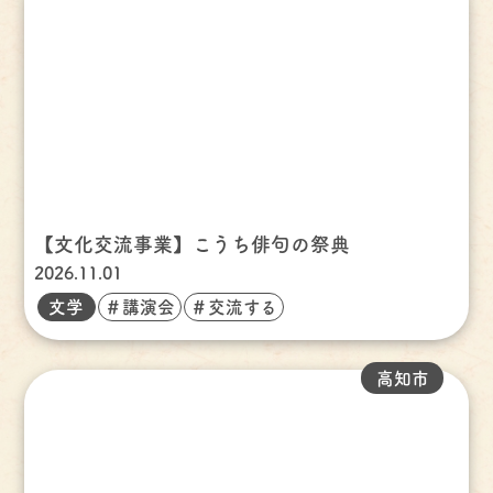
【文化交流事業】こうち俳句の祭典
2026.11.01
文学
＃講演会
＃交流する
高知市