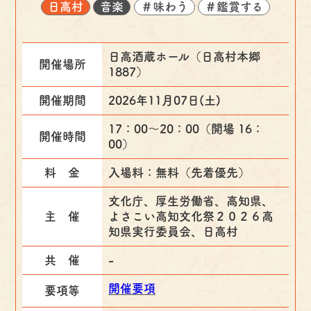
日高村
音楽
＃味わう
＃鑑賞する
日高酒蔵ホール（日高村本郷
開催場所
1887）
開催期間
2026年11月07日(土)
17：00～20：00（開場 16：
開催時間
00）
料 金
入場料：無料（先着優先）
文化庁、厚生労働省、高知県、
主 催
よさこい高知文化祭２０２６高
知県実行委員会、日高村
共 催
-
開催要項
要項等