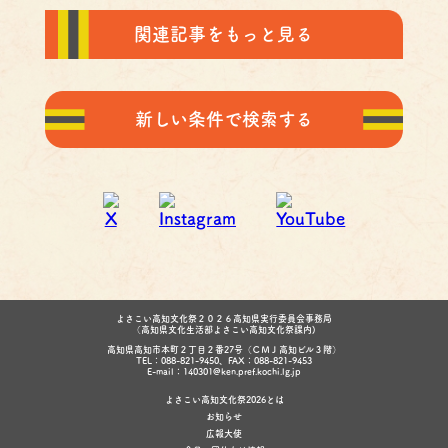
関連記事をもっと見る
新しい条件で検索する
よさこい高知文化祭２０２６高知県実行委員会事務局
（高知県文化生活部よさこい高知文化祭課内)
高知県高知市本町２丁目２番27号（ＣＭＪ高知ビル３階）
TEL：088-821-9450、FAX：088-821-9453
E-mail：140301@ken.pref.kochi.lg.jp
よさこい高知文化祭2026とは
お知らせ
広報大使