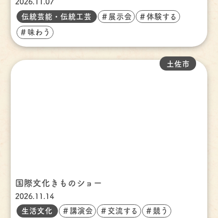
2026.11.07
伝統芸能・伝統工芸
＃展示会
＃体験する
＃味わう
土佐市
国際文化きものショー
2026.11.14
生活文化
＃講演会
＃交流する
＃競う